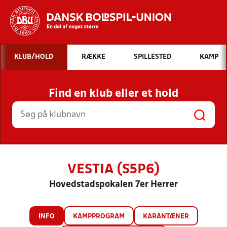
Hvad vil du søge efter?
KLUB/HOLD
RÆKKE
SPILLESTED
KAMP
INDHOLD OG NYHEDER
Find en klub eller et hold
STILLINGER, RESULTATER, KLUBBER OG
HOLD
VESTIA (S5P6)
Hovedstadspokalen 7er Herrer
INFO
KAMPPROGRAM
KARANTÆNER