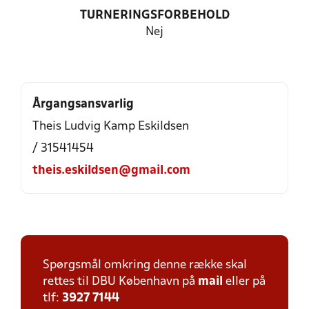
TURNERINGSFORBEHOLD
Nej
Årgangsansvarlig
Theis Ludvig Kamp Eskildsen
/ 31541454
theis.eskildsen@gmail.com
Spørgsmål omkring denne række skal
rettes til DBU København på
mail
eller på
tlf:
3927 7144