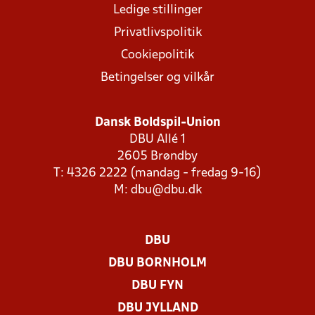
Ledige stillinger
Privatlivspolitik
Cookiepolitik
Betingelser og vilkår
Dansk Boldspil-Union
DBU Allé 1
2605 Brøndby
T: 4326 2222 (mandag - fredag 9-16)
M:
dbu@dbu.dk
DBU
DBU BORNHOLM
DBU FYN
DBU JYLLAND