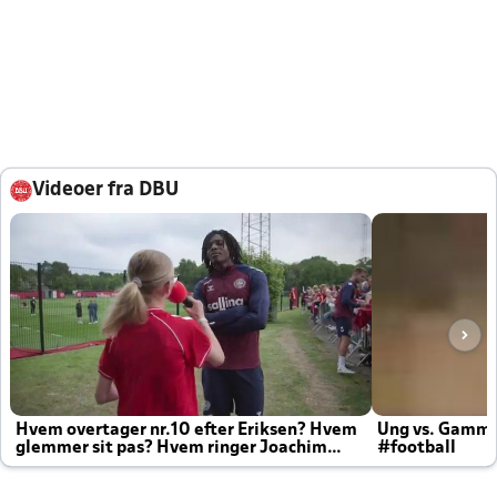
Videoer fra DBU
Hvem overtager nr.10 efter Eriksen? Hvem
Ung vs. Gamm
glemmer sit pas? Hvem ringer Joachim
#football
altid til efter kampe?