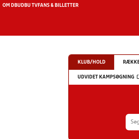
OM DBU
DBU TV
FANS & BILLETTER
KLUB/HOLD
RÆKK
UDVIDET KAMPSØGNING