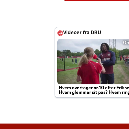
Videoer fra DBU
05
Hvem overtager nr.10 efter Eriks
Hvem glemmer sit pas? Hvem rin
Joachim altid til efter kampe?