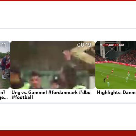
:11
00:19
en?
Ung vs. Gammel #fordanmark #dbu
Highlights: Danma
ger
#football