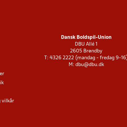
Dansk Boldspil-Union
DBU Allé 1
2605 Brøndby
T: 4326 2222 (mandag - fredag 9-16
M:
dbu@dbu.dk
ger
ik
 vilkår