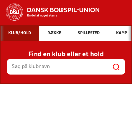
Hvad vil du søge efter?
KLUB/HOLD
RÆKKE
SPILLESTED
KAMP
INDHOLD OG NYHEDER
Find en klub eller et hold
STILLINGER, RESULTATER, KLUBBER OG
HOLD