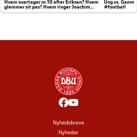
Hvem overtager nr.10 efter Eriksen? Hvem
Ung vs. Gamm
glemmer sit pas? Hvem ringer Joachim
#football
altid til efter kampe?
Nyhedsbreve
Nyheder