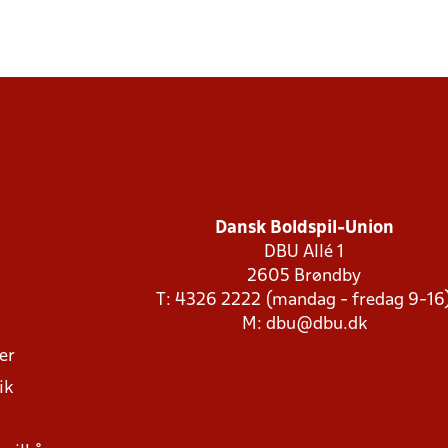
Dansk Boldspil-Union
DBU Allé 1
2605 Brøndby
T: 4326 2222 (mandag - fredag 9-16
M:
dbu@dbu.dk
ger
ik