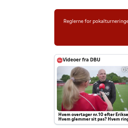
Reglerne for pokalturneringe
Videoer fra DBU
05
Hvem overtager nr.10 efter Eriks
Hvem glemmer sit pas? Hvem rin
Joachim altid til efter kampe?