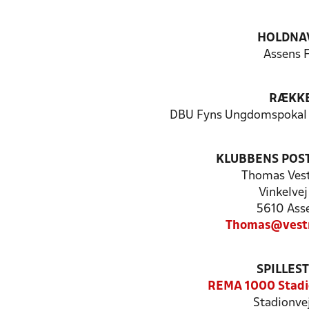
HOLDNA
Assens 
RÆKK
DBU Fyns Ungdomspokal 
KLUBBENS POS
Thomas Ves
Vinkelvej
5610 Ass
Thomas@vest
SPILLES
REMA 1000 Stadi
Stadionve