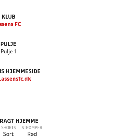
KLUB
ssens FC
PULJE
Pulje 1
S HJEMMESIDE
assensfc.dk
DRAGT HJEMME
SHORTS
STRØMPER
Sort
Rød