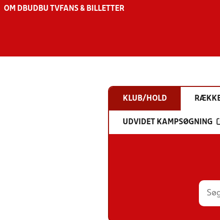
OM DBU
DBU TV
FANS & BILLETTER
KLUB/HOLD
RÆKK
UDVIDET KAMPSØGNING