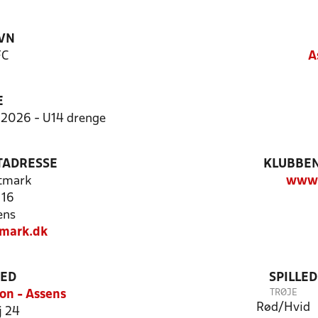
VN
FC
A
E
2026 - U14 drenge
TADRESSE
KLUBBEN
tmark
www.
 16
ens
mark.dk
TED
SPILLE
TRØJE
on - Assens
Rød/Hvid
j 24