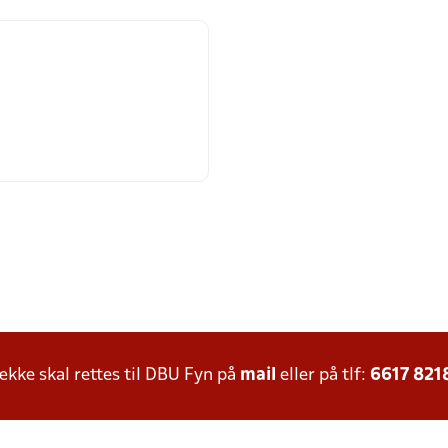
ke skal rettes til DBU Fyn på
mail
eller på tlf:
6617 821