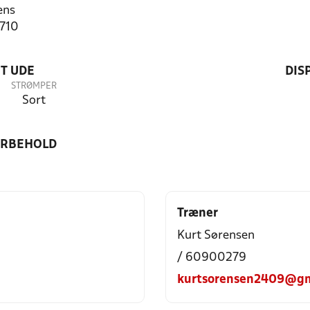
ens
1710
T UDE
DIS
STRØMPER
Sort
ORBEHOLD
Træner
Kurt Sørensen
/ 60900279
kurtsorensen2409@gm