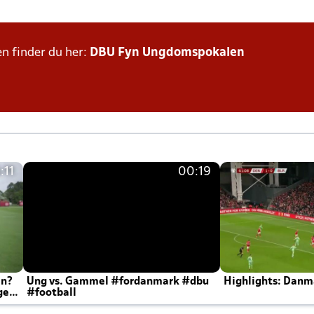
n finder du her:
DBU Fyn Ungdomspokalen
:11
00:19
en?
Ung vs. Gammel #fordanmark #dbu
Highlights: Danma
ger
#football