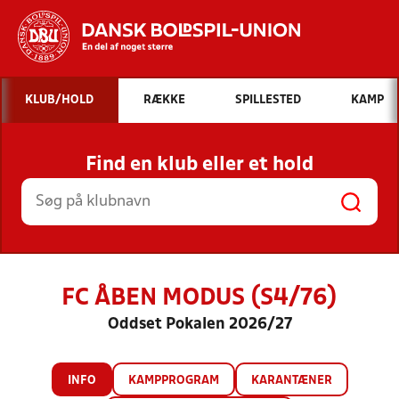
Hvad vil du søge efter?
KLUB/HOLD
RÆKKE
SPILLESTED
KAMP
INDHOLD OG NYHEDER
Find en klub eller et hold
STILLINGER, RESULTATER, KLUBBER OG
HOLD
FC ÅBEN MODUS (S4/76)
Oddset Pokalen 2026/27
INFO
KAMPPROGRAM
KARANTÆNER