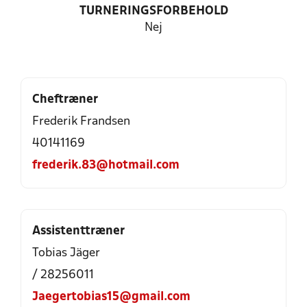
TURNERINGSFORBEHOLD
Nej
Cheftræner
Frederik Frandsen
40141169
frederik.83@hotmail.com
Assistenttræner
Tobias Jäger
/ 28256011
Jaegertobias15@gmail.com