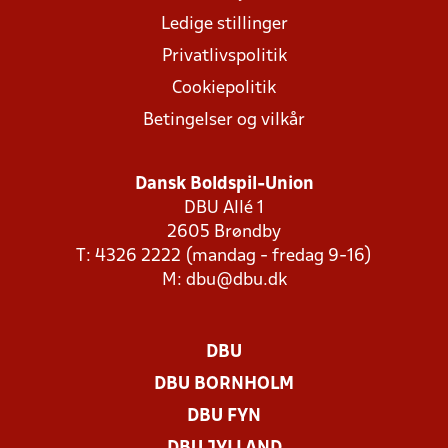
Ledige stillinger
Privatlivspolitik
Cookiepolitik
Betingelser og vilkår
Dansk Boldspil-Union
DBU Allé 1
2605 Brøndby
T: 4326 2222 (mandag - fredag 9-16)
M:
dbu@dbu.dk
DBU
DBU BORNHOLM
DBU FYN