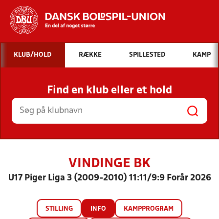
Hvad vil du søge efter?
KLUB/HOLD
RÆKKE
SPILLESTED
KAMP
INDHOLD OG NYHEDER
Find en klub eller et hold
STILLINGER, RESULTATER, KLUBBER OG
HOLD
VINDINGE BK
U17 Piger Liga 3 (2009-2010) 11:11/9:9 Forår 2026
STILLING
INFO
KAMPPROGRAM