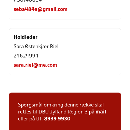
/ 30140664
seba484a@gmail.com
Holdleder
Sara Østenkjær Riel
24624994
sara.riel@me.com
Spørgsmål omkring denne række skal
rettes til DBU Jylland Region 3 på
mail
eller på tlf:
8939 9930