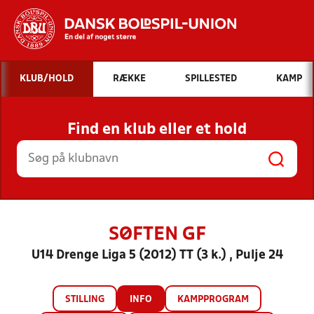
Hvad vil du søge efter?
KLUB/HOLD
RÆKKE
SPILLESTED
KAMP
INDHOLD OG NYHEDER
Find en klub eller et hold
STILLINGER, RESULTATER, KLUBBER OG
HOLD
SØFTEN GF
U14 Drenge Liga 5 (2012) TT (3 k.) , Pulje 24
STILLING
INFO
KAMPPROGRAM