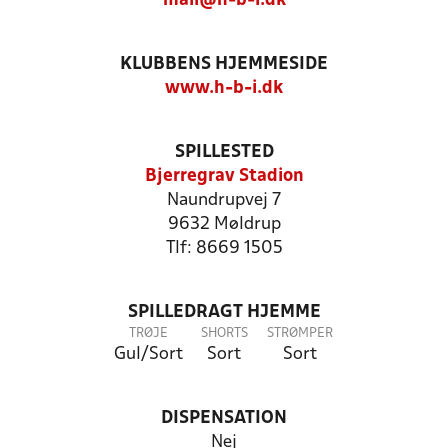
mail@h-b-i.dk
KLUBBENS HJEMMESIDE
www.h-b-i.dk
SPILLESTED
Bjerregrav Stadion
Naundrupvej 7
9632 Møldrup
Tlf: 8669 1505
SPILLEDRAGT HJEMME
TRØJE
SHORTS
STRØMPER
Gul/Sort
Sort
Sort
DISPENSATION
Nej