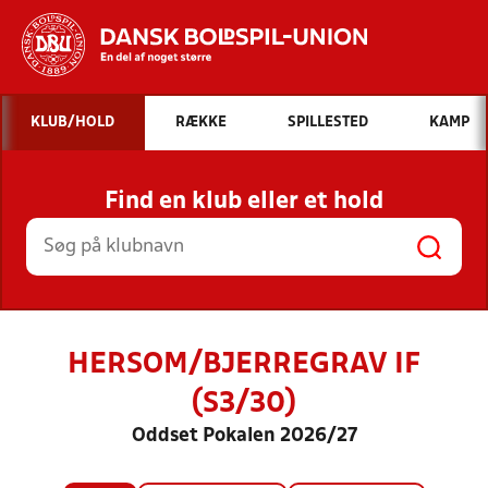
Hvad vil du søge efter?
KLUB/HOLD
RÆKKE
SPILLESTED
KAMP
INDHOLD OG NYHEDER
Find en klub eller et hold
STILLINGER, RESULTATER, KLUBBER OG
HOLD
HERSOM/BJERREGRAV IF
(S3/30)
Oddset Pokalen 2026/27