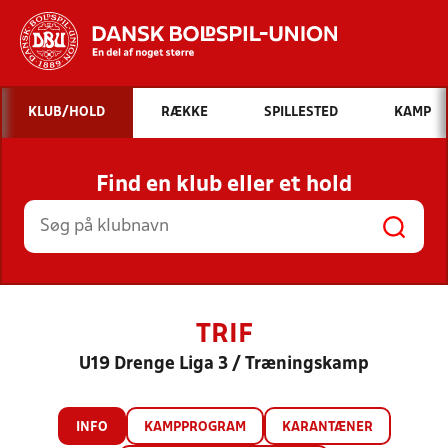
Hvad vil du søge efter?
KLUB/HOLD
RÆKKE
SPILLESTED
KAMP
INDHOLD OG NYHEDER
Find en klub eller et hold
STILLINGER, RESULTATER, KLUBBER OG
HOLD
TRIF
U19 Drenge Liga 3 / Træningskamp
INFO
KAMPPROGRAM
KARANTÆNER