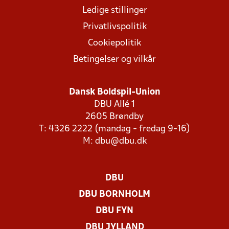
Ledige stillinger
Privatlivspolitik
Cookiepolitik
Betingelser og vilkår
Dansk Boldspil-Union
DBU Allé 1
2605 Brøndby
T: 4326 2222 (mandag - fredag 9-16)
M:
dbu@dbu.dk
DBU
DBU BORNHOLM
DBU FYN
DBU JYLLAND