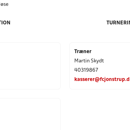
løse
TION
TURNERI
Træner
Martin Skydt
40319867
kasserer@fcjonstrup.d