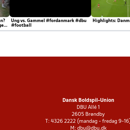
en?
Ung vs. Gammel #fordanmark #dbu
Highlights: Danma
ger
#football
Dansk Boldspil-Union
DBU Allé 1
2605 Brøndby
T: 4326 2222 (mandag - fredag 9-16
M:
dbu@dbu.dk