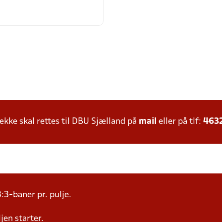
ke skal rettes til DBU Sjælland på
mail
eller på tlf:
463
:3-baner pr. pulje.
jen starter.