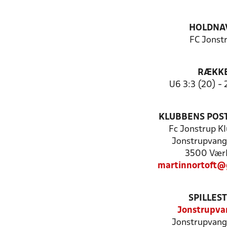
HOLDNA
FC Jonst
RÆKK
U6 3:3 (20) - 2
KLUBBENS POS
Fc Jonstrup K
Jonstrupvang
3500 Vær
martinnortoft@
SPILLES
Jonstrupva
Jonstrupvang