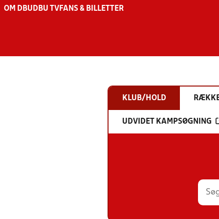
OM DBU
DBU TV
FANS & BILLETTER
KLUB/HOLD
RÆKK
UDVIDET KAMPSØGNING