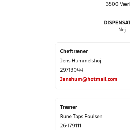
3500 Vær
DISPENSA
Nej
Cheftræner
Jens Hummelshøj
29713044
Jenshum@hotmail.com
Træner
Rune Taps Poulsen
26479111