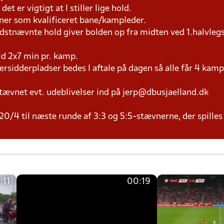
et er vigtigt at I stiller lige hold.
æner som kvalificeret bane/kampleder.
idstnævnte hold giver bolden op fra midten ved 1.halvleg
tid 2x7 min pr. kamp.
versidderpladser bedes I aftale på dagen så alle får 4 kamp
tævnet evt. udeblivelser ind på jerp@dbusjaelland.dk
20/4 til næste runde af 3:3 og 5:5-stævnerne, der spilles
:11
00:19