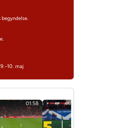
s begyndelse.
e.
 9.-10. maj
01:58
01:58