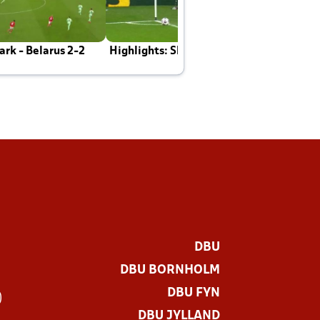
rk - Belarus 2-2
Highlights: Skotland - Danmark 4-2
J
E
DBU
DBU BORNHOLM
DBU FYN
)
DBU JYLLAND