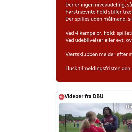
Der er ingen niveaudeling, så d
Førstnævnte hold stiller tr
Der spilles uden målmand, s
Ved 4 kampe pr. hold: spille
Ved udeblivelser eller evt. o
Værtsklubben melder efter s
Husk tilmeldingsfristen den 
Videoer fra DBU
05