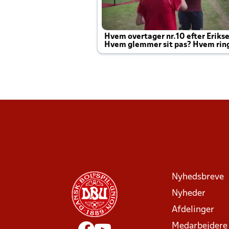
Hvem overtager nr.10 efter Eriks
Hvem glemmer sit pas? Hvem rin
Joachim altid til efter kampe?
Nyhedsbreve
Nyheder
Afdelinger
Medarbejdere