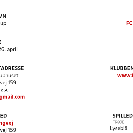
VN
rup
FC
E
6. april
TADRESSE
KLUBBEN
lubhuset
www.f
vej 159
løse
gmail.com
TED
SPILLE
TRØJE
ngvej
Lyseblå
vej 159