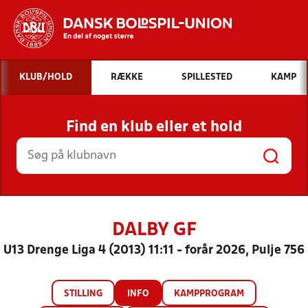
Hvad vil du søge efter?
KLUB/HOLD
RÆKKE
SPILLESTED
KAMP
INDHOLD OG NYHEDER
Find en klub eller et hold
STILLINGER, RESULTATER, KLUBBER OG
HOLD
DALBY GF
U13 Drenge Liga 4 (2013) 11:11 - forår 2026, Pulje 756
STILLING
INFO
KAMPPROGRAM