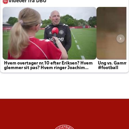
Videoer fra DBU
Hvem overtager nr.10 efter Eriksen? Hvem
Ung vs. Gamm
glemmer sit pas? Hvem ringer Joachim
#football
altid til efter kampe?