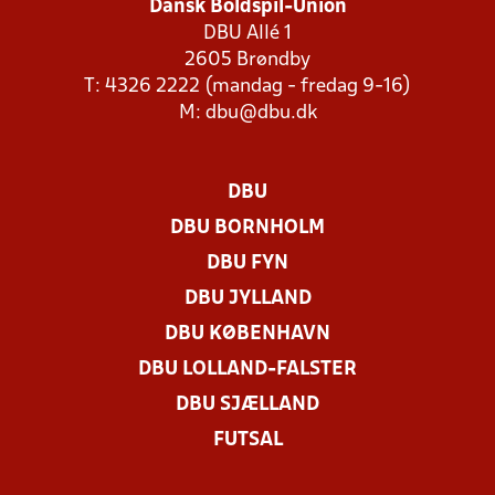
Dansk Boldspil-Union
DBU Allé 1
2605 Brøndby
T: 4326 2222 (mandag - fredag 9-16)
M:
dbu@dbu.dk
DBU
DBU BORNHOLM
DBU FYN
DBU JYLLAND
DBU KØBENHAVN
DBU LOLLAND-FALSTER
DBU SJÆLLAND
FUTSAL