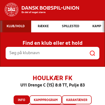
Hvad vil du søge efter?
KLUB/HOLD
RÆKKE
SPILLESTED
KAMP
INDHOLD OG NYHEDER
Find en klub eller et hold
STILLINGER, RESULTATER, KLUBBER OG
HOLD
HOULKÆR FK
U11 Drenge C (15) 8:8 TT, Pulje 83
INFO
KAMPPROGRAM
KARANTÆNER