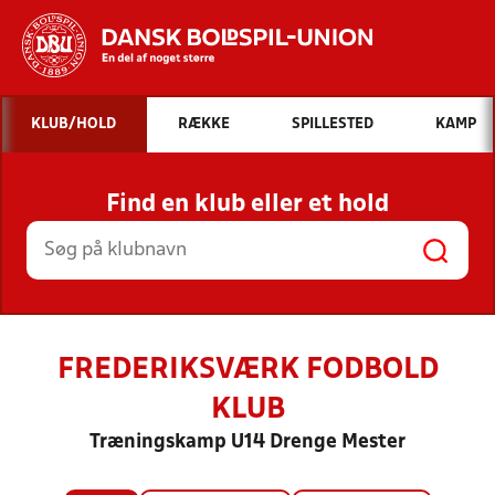
Hvad vil du søge efter?
KLUB/HOLD
RÆKKE
SPILLESTED
KAMP
INDHOLD OG NYHEDER
Find en klub eller et hold
STILLINGER, RESULTATER, KLUBBER OG
HOLD
FREDERIKSVÆRK FODBOLD
KLUB
Træningskamp U14 Drenge Mester