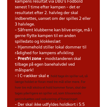
kampens resultat via DBU's Fodbold
senest 1 time efter kampen - det er
resultatet efter 2. halvleg der skal
indberettes, uanset om der spilles 2 eller
3 halvlege.
- Såfremt klubberne kan blive enige, må i
gerne flytte kampen til en anden
spilledato og klokkeslæt
- Hjemmehold stiller lokal dommer til
rådighed for kampens afvikling
-
Presfri zone
- modstanderen skal
tilbage på egen banehalvdel ved
målspark!
- I C-rækker skal e
t hold tage én spiller ud, så
længe holdet er foran med tre mål eller mere. For
hver tre mål ekstra et hold kommer foran, skal der
tages yderligere en spiller ud, som tilsvarende
genindsættes ved reducering af forspringet.
- Der skal ikke udfyldes holdkort i 5:5