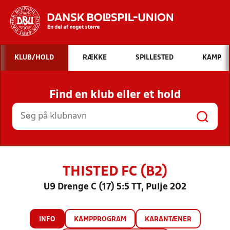
Hvad vil du søge efter?
KLUB/HOLD
RÆKKE
SPILLESTED
KAMP
INDHOLD OG NYHEDER
Find en klub eller et hold
STILLINGER, RESULTATER, KLUBBER OG
HOLD
THISTED FC (B2)
U9 Drenge C (17) 5:5 TT, Pulje 202
INFO
KAMPPROGRAM
KARANTÆNER