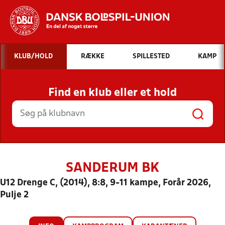
Hvad vil du søge efter?
KLUB/HOLD
RÆKKE
SPILLESTED
KAMP
INDHOLD OG NYHEDER
Find en klub eller et hold
STILLINGER, RESULTATER, KLUBBER OG
HOLD
SANDERUM BK
U12 Drenge C, (2014), 8:8, 9-11 kampe, Forår 2026,
Pulje 2