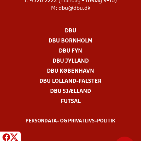
T: 4326 2222 (mandag - fredag 9-16)
M:
dbu@dbu.dk
DBU
DBU BORNHOLM
DBU FYN
DBU JYLLAND
DBU KØBENHAVN
DBU LOLLAND-FALSTER
DBU SJÆLLAND
FUTSAL
PERSONDATA- OG PRIVATLIVS-POLITIK