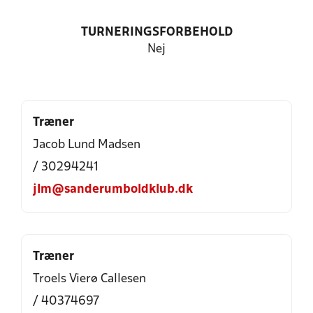
TURNERINGSFORBEHOLD
Nej
Træner
Jacob Lund Madsen
/ 30294241
jlm@sanderumboldklub.dk
Træner
Troels Vierø Callesen
/ 40374697