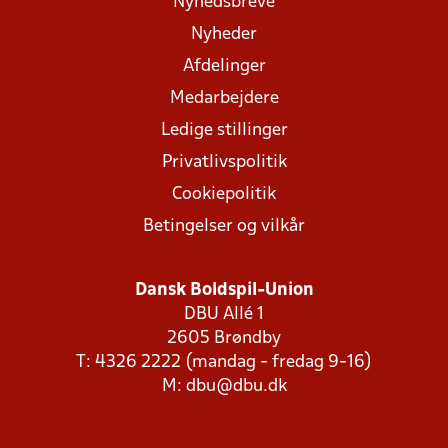
Nyhedsbreve
Nyheder
Afdelinger
Medarbejdere
Ledige stillinger
Privatlivspolitik
Cookiepolitik
Betingelser og vilkår
Dansk Boldspil-Union
DBU Allé 1
2605 Brøndby
T: 4326 2222 (mandag - fredag 9-16)
M:
dbu@dbu.dk