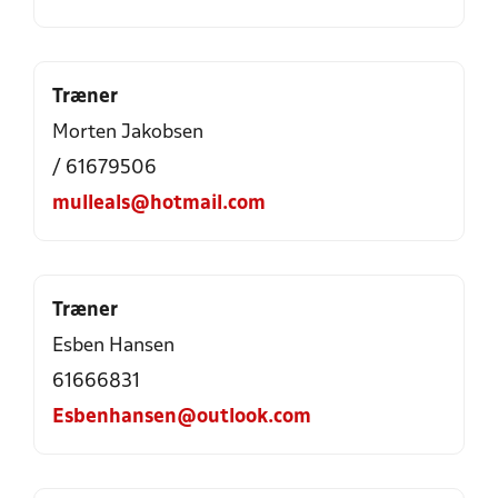
Træner
Morten Jakobsen
/ 61679506
mulleals@hotmail.com
Træner
Esben Hansen
61666831
Esbenhansen@outlook.com