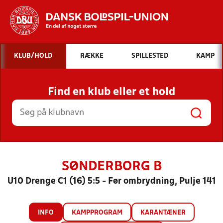
Hvad vil du søge efter?
KLUB/HOLD
RÆKKE
SPILLESTED
KAMP
INDHOLD OG NYHEDER
Find en klub eller et hold
STILLINGER, RESULTATER, KLUBBER OG
HOLD
SØNDERBORG B
U10 Drenge C1 (16) 5:5 - Før ombrydning, Pulje 141
INFO
KAMPPROGRAM
KARANTÆNER