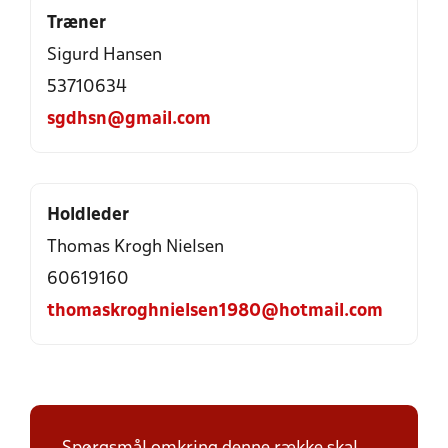
Træner
Sigurd Hansen
53710634
sgdhsn@gmail.com
Holdleder
Thomas Krogh Nielsen
60619160
thomaskroghnielsen1980@hotmail.com