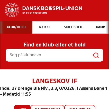
Hvad vil du søge efter?
KLUB/HOLD
RÆKKE
SPILLESTED
KAMP
INDHOLD OG NYHEDER
Find en klub eller et hold
STILLINGER, RESULTATER, KLUBBER OG
HOLD
LANGESKOV IF
Inde: U7 Drenge Bla Niv., 3:3, 070326, I Assens Bane 1
- Mødetid 11:55