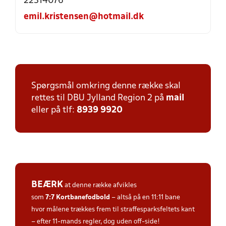
22314076
emil.kristensen@hotmail.dk
Spørgsmål omkring denne række skal
rettes til DBU Jylland Region 2 på
mail
eller på tlf:
8939 9920
BEÆRK
at denne række afvikles
som
7:7
Kortbanefodbold
– altså på en 11:11 bane
hvor målene trækkes frem til straffesparksfeltets kant
– efter 11-mands regler, dog uden off-side!