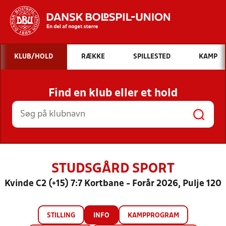
Hvad vil du søge efter?
KLUB/HOLD
RÆKKE
SPILLESTED
KAMP
INDHOLD OG NYHEDER
Find en klub eller et hold
STILLINGER, RESULTATER, KLUBBER OG
HOLD
STUDSGÅRD SPORT
Kvinde C2 (+15) 7:7 Kortbane - Forår 2026, Pulje 120
STILLING
INFO
KAMPPROGRAM