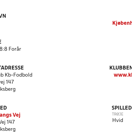
VN
Kjøbenh
E
 8:8 Forår
TADRESSE
KLUBBEN
ub Kb-Fodbold
www.kb
ej 147
ksberg
TED
SPILLE
TRØJE
Bangs Vej
Hvid
Vej 147
ksberg