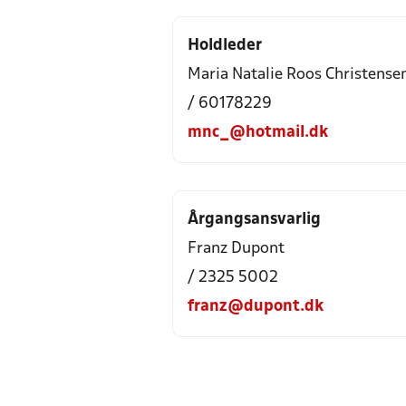
Holdleder
Maria Natalie Roos Christense
/ 60178229
mnc_@hotmail.dk
Årgangsansvarlig
Franz Dupont
/ 2325 5002
franz@dupont.dk