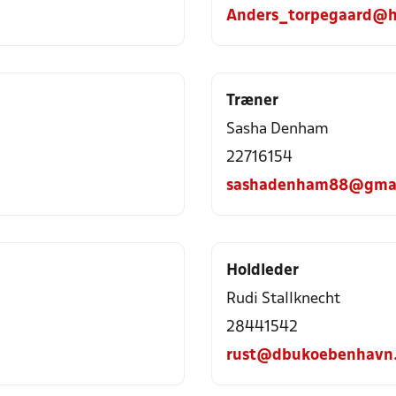
Anders_torpegaard@h
Træner
Sasha Denham
22716154
sashadenham88@gmai
Holdleder
Rudi Stallknecht
28441542
rust@dbukoebenhavn