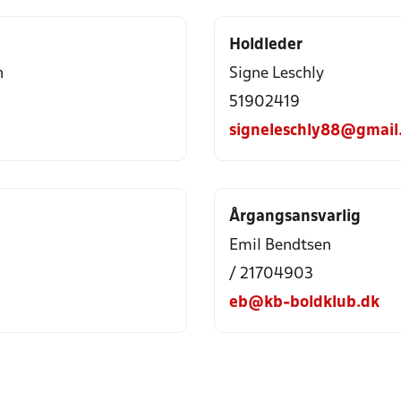
Holdleder
n
Signe Leschly
51902419
signeleschly88@gmail
Årgangsansvarlig
Emil Bendtsen
/ 21704903
eb@kb-boldklub.dk