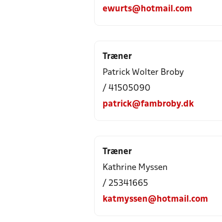
ewurts@hotmail.com
Træner
Patrick Wolter Broby
/ 41505090
patrick@fambroby.dk
Træner
Kathrine Myssen
/ 25341665
katmyssen@hotmail.com