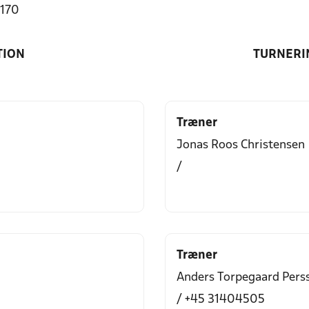
4170
TION
TURNERI
Træner
Jonas Roos Christensen
/
Træner
Anders Torpegaard Pers
/ +45 31404505