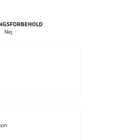
NGSFORBEHOLD
Nej
son