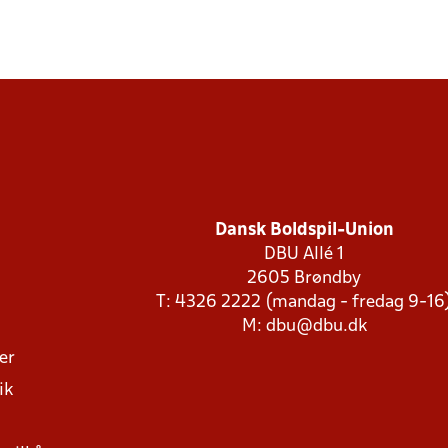
Dansk Boldspil-Union
DBU Allé 1
2605 Brøndby
T: 4326 2222 (mandag - fredag 9-16
M:
dbu@dbu.dk
ger
ik