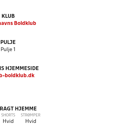
KLUB
avns Boldklub
PULJE
Pulje 1
S HJEMMESIDE
-boldklub.dk
DRAGT HJEMME
SHORTS
STRØMPER
Hvid
Hvid