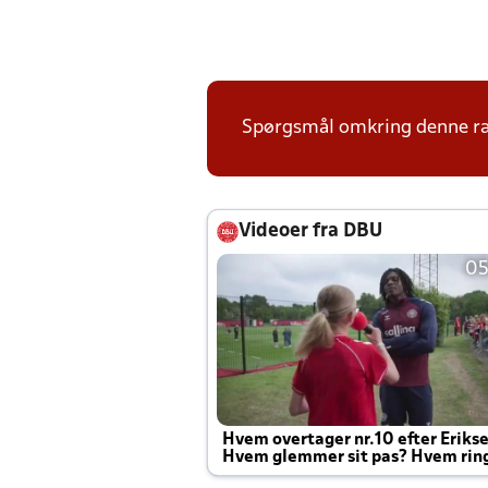
Spørgsmål omkring denne ræ
Videoer fra DBU
05
Hvem overtager nr.10 efter Eriks
Hvem glemmer sit pas? Hvem rin
Joachim altid til efter kampe?