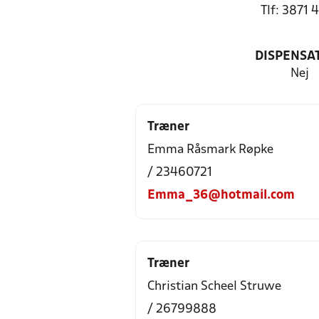
Tlf: 3871 
DISPENSA
Nej
Træner
Emma Råsmark Røpke
/ 23460721
Emma_36@hotmail.com
Træner
Christian Scheel Struwe
/ 26799888