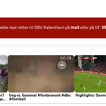
kke skal rettes til DBU København på
mail
eller på tlf:
39
:11
00:19
en?
Ung vs. Gammel #fordanmark #dbu
Highlights: Danma
ger
#football