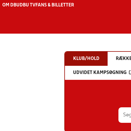
OM DBU
DBU TV
FANS & BILLETTER
KLUB/HOLD
RÆKK
UDVIDET KAMPSØGNING