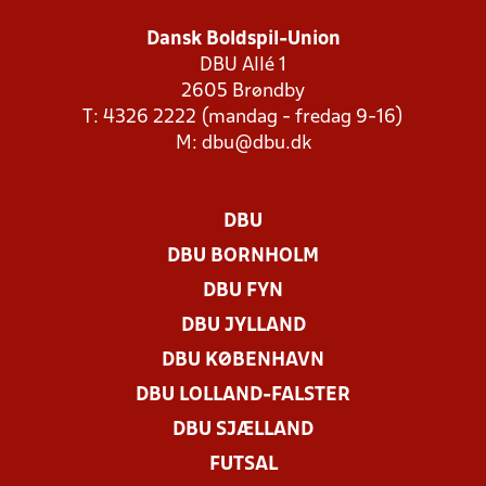
Dansk Boldspil-Union
DBU Allé 1
2605 Brøndby
T: 4326 2222 (mandag - fredag 9-16)
M:
dbu@dbu.dk
DBU
DBU BORNHOLM
DBU FYN
DBU JYLLAND
DBU KØBENHAVN
DBU LOLLAND-FALSTER
DBU SJÆLLAND
FUTSAL