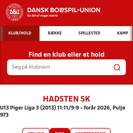
Hvad vil du søge efter?
KLUB/HOLD
RÆKKE
SPILLESTED
KAMP
INDHOLD OG NYHEDER
Find en klub eller et hold
STILLINGER, RESULTATER, KLUBBER OG
HOLD
HADSTEN SK
U13 Piger Liga 3 (2013) 11:11/9:9 - forår 2026, Pulje
973