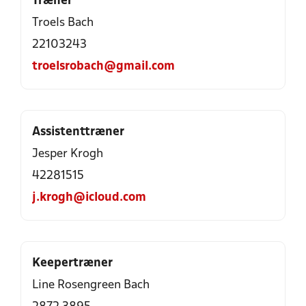
Træner
Troels Bach
22103243
troelsrobach@gmail.com
Assistenttræner
Jesper Krogh
42281515
j.krogh@icloud.com
Keepertræner
Line Rosengreen Bach