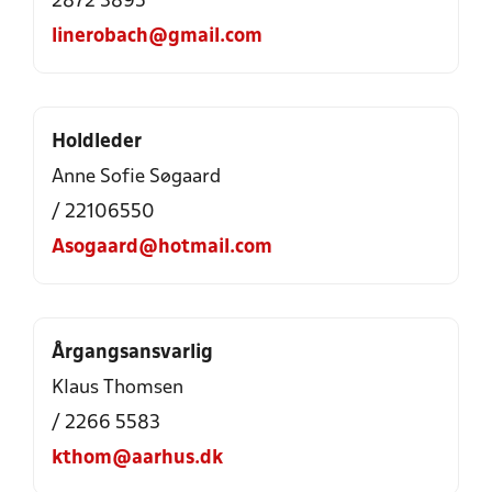
2872 3895
linerobach@gmail.com
Holdleder
Anne Sofie Søgaard
/ 22106550
Asogaard@hotmail.com
Årgangsansvarlig
Klaus Thomsen
/ 2266 5583
kthom@aarhus.dk