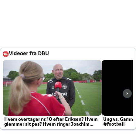
Videoer fra DBU
Hvem overtager nr.10 efter Eriksen? Hvem
Ung vs. Gamm
glemmer sit pas? Hvem ringer Joachim
#football
altid til efter kampe?