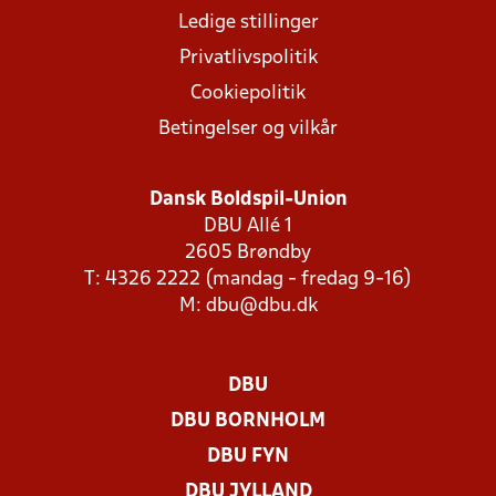
Ledige stillinger
Privatlivspolitik
Cookiepolitik
Betingelser og vilkår
Dansk Boldspil-Union
DBU Allé 1
2605 Brøndby
T: 4326 2222 (mandag - fredag 9-16)
M:
dbu@dbu.dk
DBU
DBU BORNHOLM
DBU FYN
DBU JYLLAND