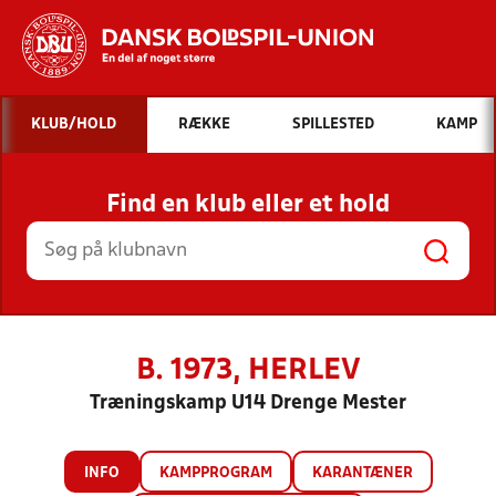
Hvad vil du søge efter?
KLUB/HOLD
RÆKKE
SPILLESTED
KAMP
INDHOLD OG NYHEDER
Find en klub eller et hold
STILLINGER, RESULTATER, KLUBBER OG
HOLD
B. 1973, HERLEV
Træningskamp U14 Drenge Mester
INFO
KAMPPROGRAM
KARANTÆNER