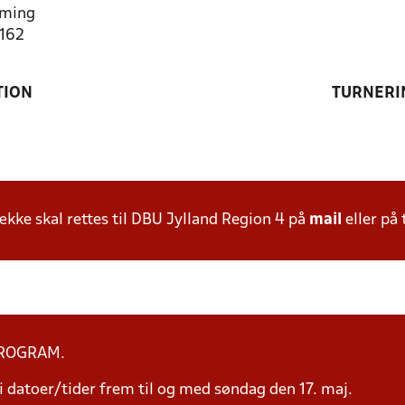
ming
3162
TION
TURNERI
ke skal rettes til DBU Jylland Region 4 på
mail
eller på 
PROGRAM.
 datoer/tider frem til og med søndag den 17. maj.