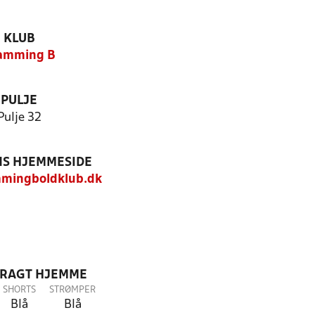
KLUB
amming B
PULJE
Pulje 32
S HJEMMESIDE
mingboldklub.dk
DRAGT HJEMME
SHORTS
STRØMPER
Blå
Blå