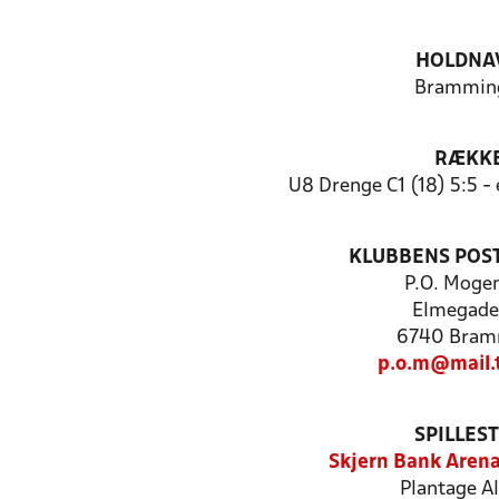
HOLDNA
Brammin
RÆKK
U8 Drenge C1 (18) 5:5 -
KLUBBENS POS
P.O. Moge
Elmegade
6740 Bram
p.o.m@mail.
SPILLES
Skjern Bank Aren
Plantage Al