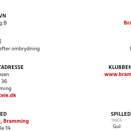
VN
g B
Br
E
 efter ombrydning
TADRESSE
KLUBBEN
nsen
www.bram
 36
ming
tele.dk
TED
SPILLE
TRØJE
a, Bramming
Gul
le 14