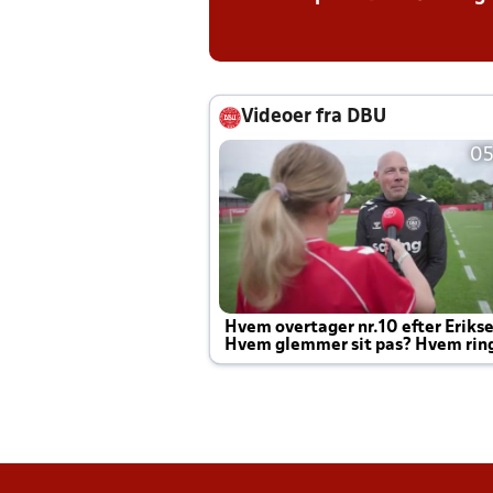
Videoer fra DBU
05
Hvem overtager nr.10 efter Eriks
Hvem glemmer sit pas? Hvem rin
Joachim altid til efter kampe?