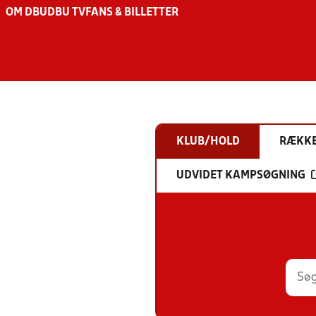
OM DBU
DBU TV
FANS & BILLETTER
KLUB/HOLD
RÆKK
UDVIDET KAMPSØGNING