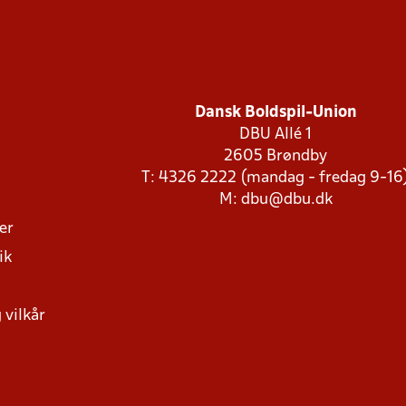
Dansk Boldspil-Union
DBU Allé 1
2605 Brøndby
T: 4326 2222 (mandag - fredag 9-16
M:
dbu@dbu.dk
ger
ik
 vilkår