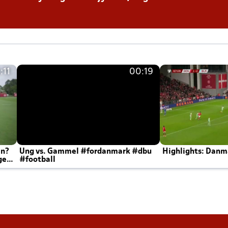
:11
00:19
en?
Ung vs. Gammel #fordanmark #dbu
Highlights: Danma
ger
#football