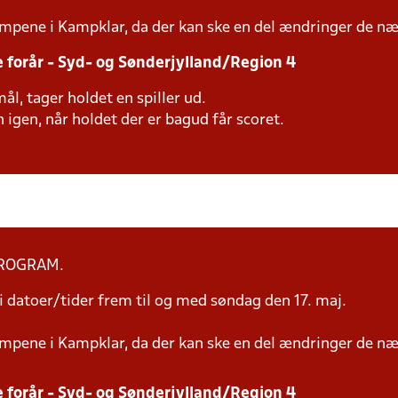
mpene i Kampklar, da der kan ske en del ændringer de næ
e forår - Syd- og Sønderjylland/Region 4
ål, tager holdet en spiller ud.
 igen, når holdet der er bagud får scoret.
PROGRAM.
 datoer/tider frem til og med søndag den 17. maj.
mpene i Kampklar, da der kan ske en del ændringer de næ
e forår - Syd- og Sønderjylland/Region 4