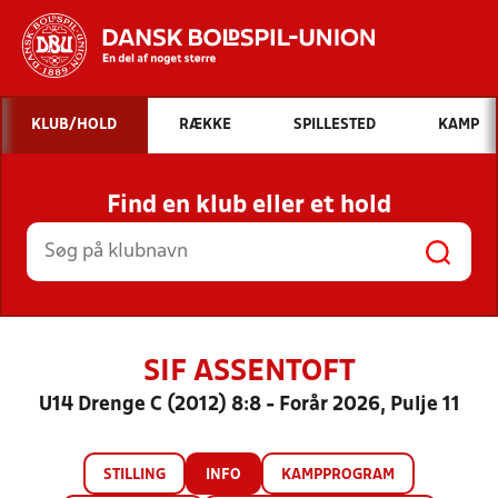
Hvad vil du søge efter?
KLUB/HOLD
RÆKKE
SPILLESTED
KAMP
INDHOLD OG NYHEDER
Find en klub eller et hold
STILLINGER, RESULTATER, KLUBBER OG
HOLD
SIF ASSENTOFT
U14 Drenge C (2012) 8:8 - Forår 2026, Pulje 11
STILLING
INFO
KAMPPROGRAM