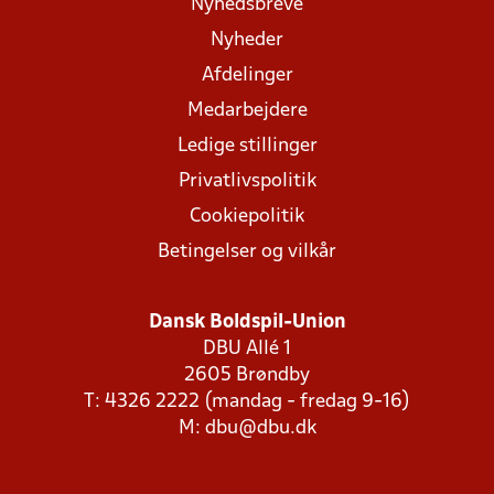
Nyhedsbreve
Nyheder
Afdelinger
Medarbejdere
Ledige stillinger
Privatlivspolitik
Cookiepolitik
Betingelser og vilkår
Dansk Boldspil-Union
DBU Allé 1
2605 Brøndby
T: 4326 2222 (mandag - fredag 9-16)
M:
dbu@dbu.dk