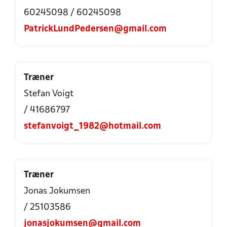
60245098 / 60245098
PatrickLundPedersen@gmail.com
Træner
Stefan Voigt
/ 41686797
stefanvoigt_1982@hotmail.com
Træner
Jonas Jokumsen
/ 25103586
jonasjokumsen@gmail.com