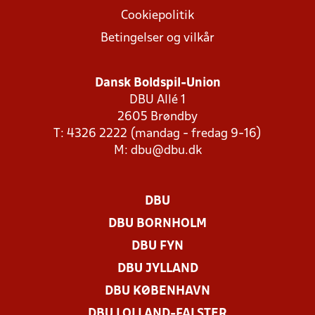
Cookiepolitik
Betingelser og vilkår
Dansk Boldspil-Union
DBU Allé 1
2605 Brøndby
T: 4326 2222 (mandag - fredag 9-16)
M:
dbu@dbu.dk
DBU
DBU BORNHOLM
DBU FYN
DBU JYLLAND
DBU KØBENHAVN
DBU LOLLAND-FALSTER