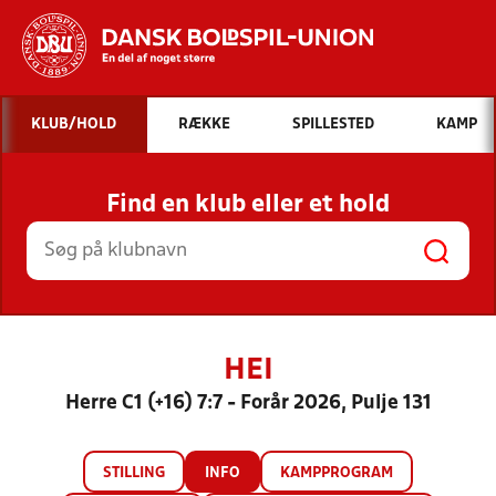
Hvad vil du søge efter?
KLUB/HOLD
RÆKKE
SPILLESTED
KAMP
INDHOLD OG NYHEDER
Find en klub eller et hold
STILLINGER, RESULTATER, KLUBBER OG
HOLD
HEI
Herre C1 (+16) 7:7 - Forår 2026, Pulje 131
STILLING
INFO
KAMPPROGRAM