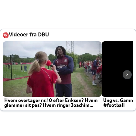
Videoer fra DBU
Hvem overtager nr.10 efter Eriksen? Hvem
Ung vs. Gamm
glemmer sit pas? Hvem ringer Joachim
#football
altid til efter kampe?