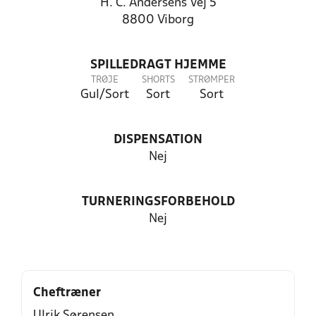
H. C. Andersens Vej 5
8800 Viborg
SPILLEDRAGT HJEMME
TRØJE
SHORTS
STRØMPER
Gul/Sort
Sort
Sort
DISPENSATION
Nej
TURNERINGSFORBEHOLD
Nej
Cheftræner
Ulrik Sørensen