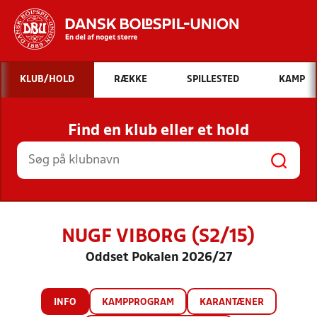
Hvad vil du søge efter?
KLUB/HOLD
RÆKKE
SPILLESTED
KAMP
INDHOLD OG NYHEDER
Find en klub eller et hold
STILLINGER, RESULTATER, KLUBBER OG
HOLD
NUGF VIBORG (S2/15)
Oddset Pokalen 2026/27
INFO
KAMPPROGRAM
KARANTÆNER