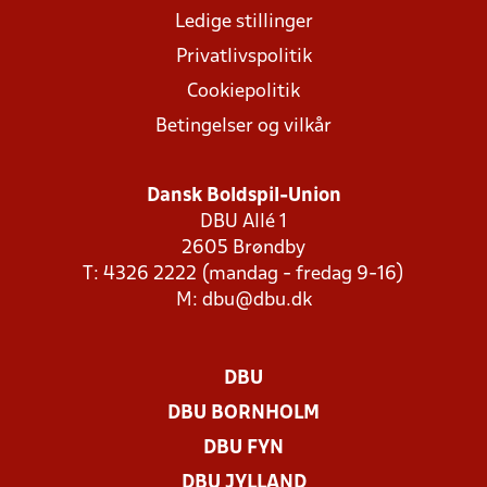
Ledige stillinger
Privatlivspolitik
Cookiepolitik
Betingelser og vilkår
Dansk Boldspil-Union
DBU Allé 1
2605 Brøndby
T: 4326 2222 (mandag - fredag 9-16)
M:
dbu@dbu.dk
DBU
DBU BORNHOLM
DBU FYN
DBU JYLLAND