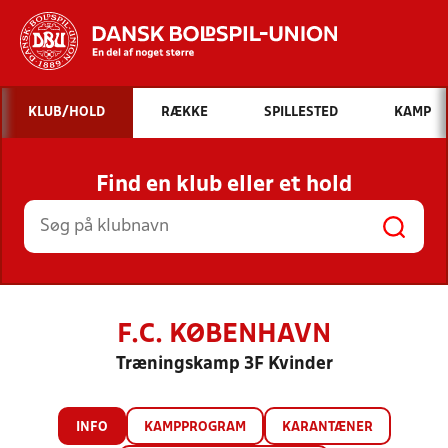
Hvad vil du søge efter?
KLUB/HOLD
RÆKKE
SPILLESTED
KAMP
INDHOLD OG NYHEDER
Find en klub eller et hold
STILLINGER, RESULTATER, KLUBBER OG
HOLD
F.C. KØBENHAVN
Træningskamp 3F Kvinder
INFO
KAMPPROGRAM
KARANTÆNER