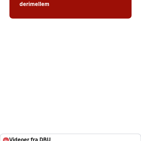
derimellem
Videoer fra DBU