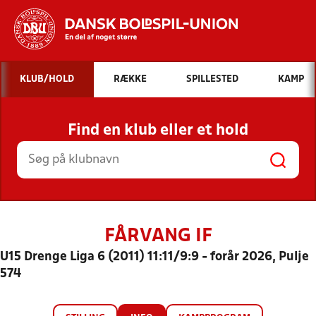
Hvad vil du søge efter?
KLUB/HOLD
RÆKKE
SPILLESTED
KAMP
INDHOLD OG NYHEDER
Find en klub eller et hold
STILLINGER, RESULTATER, KLUBBER OG
HOLD
FÅRVANG IF
U15 Drenge Liga 6 (2011) 11:11/9:9 - forår 2026, Pulje
574