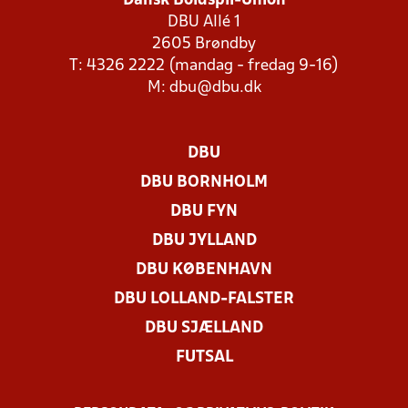
Dansk Boldspil-Union
DBU Allé 1
2605 Brøndby
T: 4326 2222 (mandag - fredag 9-16)
M:
dbu@dbu.dk
DBU
DBU BORNHOLM
DBU FYN
DBU JYLLAND
DBU KØBENHAVN
DBU LOLLAND-FALSTER
DBU SJÆLLAND
FUTSAL