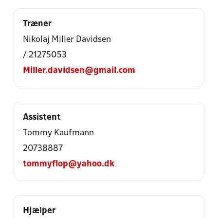
Træner
Nikolaj Miller Davidsen
/ 21275053
Miller.davidsen@gmail.com
Assistent
Tommy Kaufmann
20738887
tommyflop@yahoo.dk
Hjælper