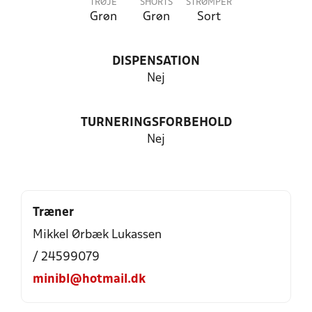
TRØJE
SHORTS
STRØMPER
Grøn
Grøn
Sort
DISPENSATION
Nej
TURNERINGSFORBEHOLD
Nej
Træner
Mikkel Ørbæk Lukassen
/ 24599079
minibl@hotmail.dk