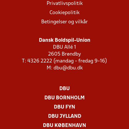
Privatlivspolitik
Cookiepolitik
Betingelser og vilkår
Dansk Boldspil-Union
DBU Allé 1
2605 Brøndby
T: 4326 2222 (mandag - fredag 9-16)
M:
dbu@dbu.dk
DBU
DBU BORNHOLM
DBU FYN
DBU JYLLAND
DBU KØBENHAVN