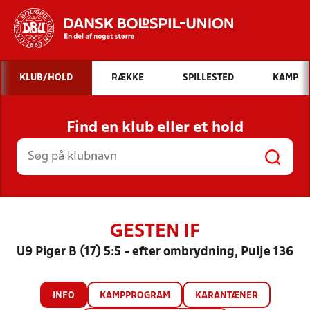
Hvad vil du søge efter?
KLUB/HOLD
RÆKKE
SPILLESTED
KAMP
INDHOLD OG NYHEDER
Find en klub eller et hold
STILLINGER, RESULTATER, KLUBBER OG
HOLD
GESTEN IF
U9 Piger B (17) 5:5 - efter ombrydning, Pulje 136
INFO
KAMPPROGRAM
KARANTÆNER