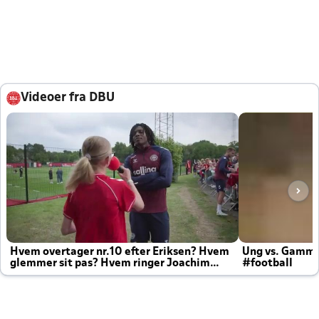
Videoer fra DBU
Hvem overtager nr.10 efter Eriksen? Hvem
Ung vs. Gamm
glemmer sit pas? Hvem ringer Joachim
#football
altid til efter kampe?