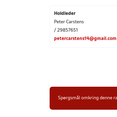
Holdleder
Peter Carstens
/ 29857651
petercarstens14@gmail.com
Spørgsmål omkring denne ræk