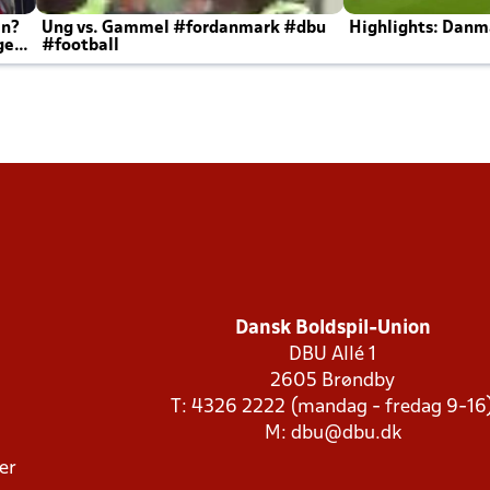
en?
Ung vs. Gammel #fordanmark #dbu
Highlights: Danma
ger
#football
Dansk Boldspil-Union
DBU Allé 1
2605 Brøndby
T: 4326 2222 (mandag - fredag 9-16
M:
dbu@dbu.dk
ger