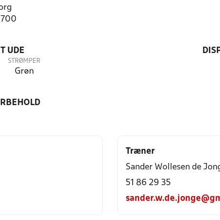
org
8700
T UDE
DIS
STRØMPER
Grøn
ORBEHOLD
Træner
Sander Wollesen de Jon
51 86 29 35
sander.w.de.jonge@gm