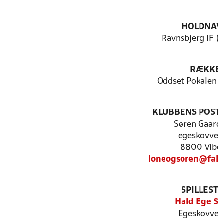
HOLDNA
Ravnsbjerg IF 
RÆKK
Oddset Pokalen
KLUBBENS POS
Søren Gaar
egeskovve
8800 Vib
loneogsoren@fal
SPILLES
Hald Ege S
Egeskovve