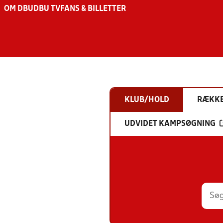
OM DBU
DBU TV
FANS & BILLETTER
KLUB/HOLD
RÆKK
UDVIDET KAMPSØGNING