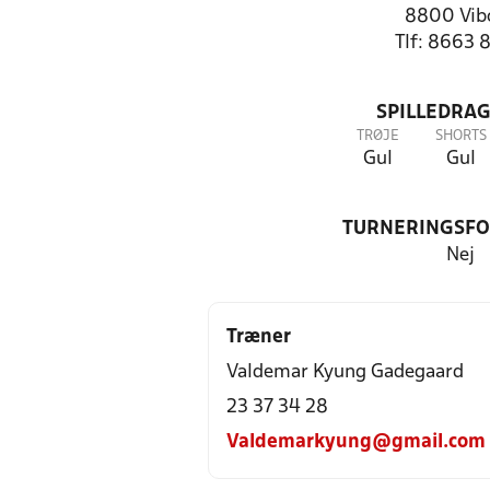
8800 Vib
Tlf: 8663 
SPILLEDRAG
TRØJE
SHORTS
Gul
Gul
TURNERINGSF
Nej
Træner
Valdemar Kyung Gadegaard
23 37 34 28
Valdemarkyung@gmail.com