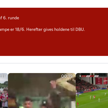
af 6. runde
 kampe er 18/6. Herefter gives holdene til DBU.
:11
00:19