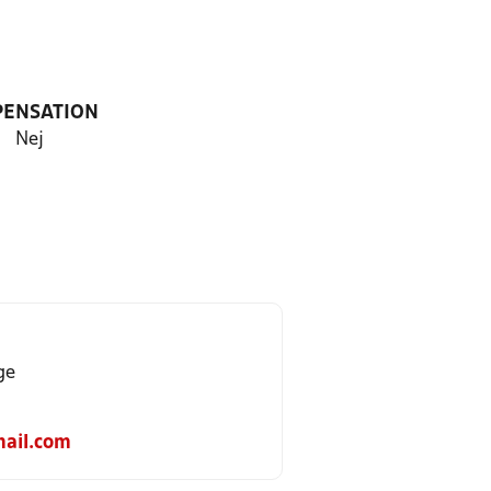
PENSATION
Nej
ge
ail.com