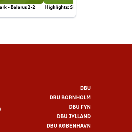
rk - Belarus 2-2
Highlights: Skotland - Danmark 4-2
J
E
DBU
DBU BORNHOLM
DBU FYN
)
DBU JYLLAND
DBU KØBENHAVN