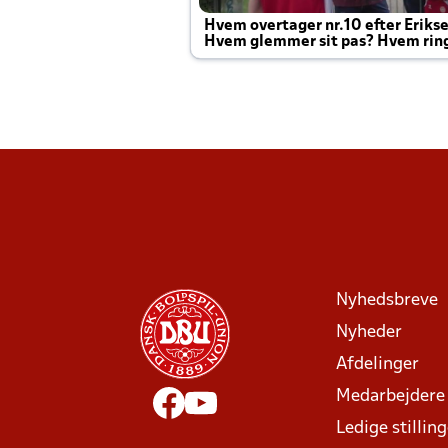
Hvem overtager nr.10 efter Eriks
Hvem glemmer sit pas? Hvem rin
Joachim altid til efter kampe?
Nyhedsbreve
Nyheder
Afdelinger
Medarbejdere
Ledige stillin