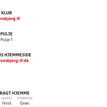
KLUB
nsbjerg IF
PULJE
Pulje 1
S HJEMMESIDE
nsbjerg-if.dk
DRAGT HJEMME
SHORTS
STRØMPER
Hvid
Grøn