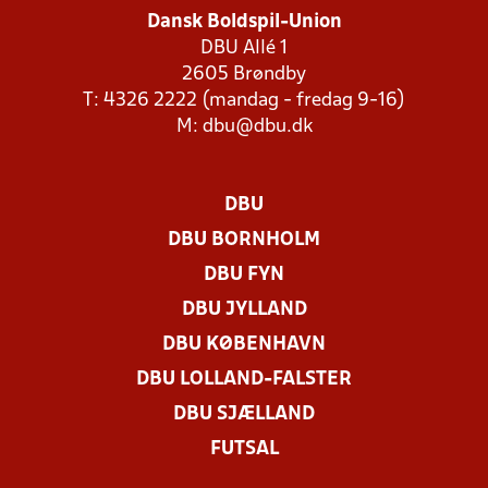
Dansk Boldspil-Union
DBU Allé 1
2605 Brøndby
T: 4326 2222 (mandag - fredag 9-16)
M:
dbu@dbu.dk
DBU
DBU BORNHOLM
DBU FYN
DBU JYLLAND
DBU KØBENHAVN
DBU LOLLAND-FALSTER
DBU SJÆLLAND
FUTSAL