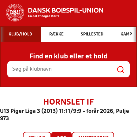
Hvad vil du søge efter?
KLUB/HOLD
RÆKKE
SPILLESTED
KAMP
INDHOLD OG NYHEDER
Find en klub eller et hold
STILLINGER, RESULTATER, KLUBBER OG
HOLD
HORNSLET IF
U13 Piger Liga 3 (2013) 11:11/9:9 - forår 2026, Pulje
973