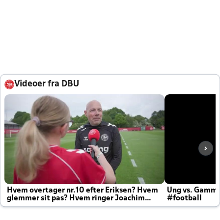
Videoer fra DBU
Hvem overtager nr.10 efter Eriksen? Hvem
Ung vs. Gamm
glemmer sit pas? Hvem ringer Joachim
#football
altid til efter kampe?