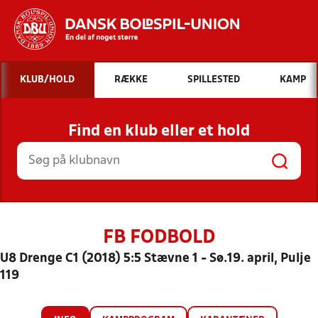
Hvad vil du søge efter?
KLUB/HOLD
RÆKKE
SPILLESTED
KAMP
INDHOLD OG NYHEDER
Find en klub eller et hold
STILLINGER, RESULTATER, KLUBBER OG
HOLD
FB FODBOLD
U8 Drenge C1 (2018) 5:5 Stævne 1 - Sø.19. april, Pulje
119