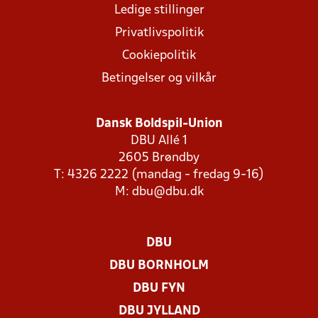
Ledige stillinger
Privatlivspolitik
Cookiepolitik
Betingelser og vilkår
Dansk Boldspil-Union
DBU Allé 1
2605 Brøndby
T: 4326 2222 (mandag - fredag 9-16)
M:
dbu@dbu.dk
DBU
DBU BORNHOLM
DBU FYN
DBU JYLLAND