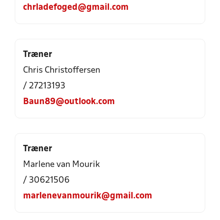
chrladefoged@gmail.com
Træner
Chris Christoffersen
/ 27213193
Baun89@outlook.com
Træner
Marlene van Mourik
/ 30621506
marlenevanmourik@gmail.com