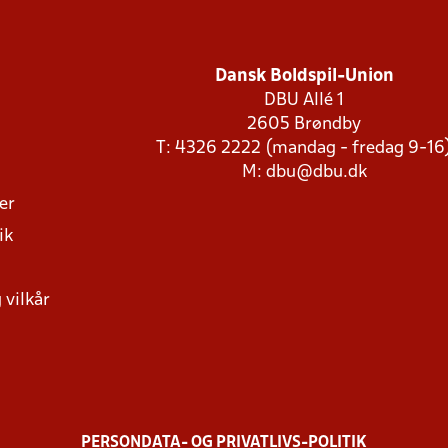
Dansk Boldspil-Union
DBU Allé 1
2605 Brøndby
T: 4326 2222 (mandag - fredag 9-16
M:
dbu@dbu.dk
ger
ik
 vilkår
PERSONDATA- OG PRIVATLIVS-POLITIK