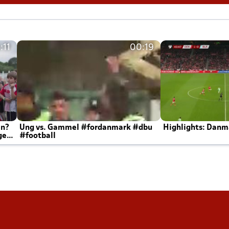
:11
00:19
en?
Ung vs. Gammel #fordanmark #dbu
Highlights: Danma
ger
#football