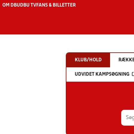
OM DBU
DBU TV
FANS & BILLETTER
KLUB/HOLD
RÆKK
UDVIDET KAMPSØGNING