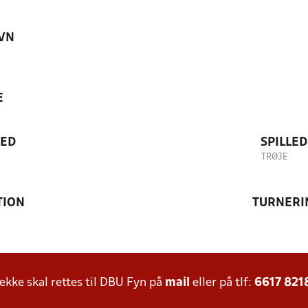
VN
E
TED
SPILLE
TRØJE
TION
TURNERI
ke skal rettes til DBU Fyn på
mail
eller på tlf:
6617 821