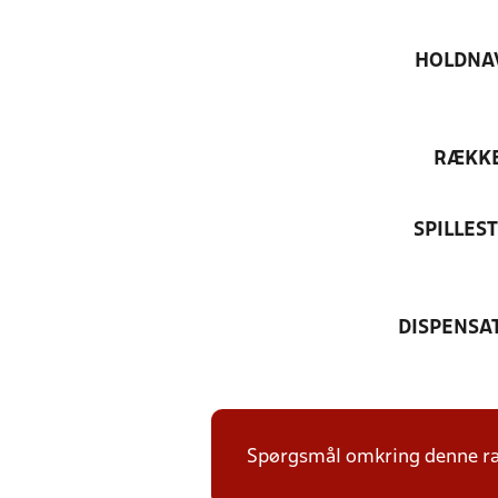
HOLDNA
RÆKK
SPILLES
DISPENSA
Spørgsmål omkring denne ræk