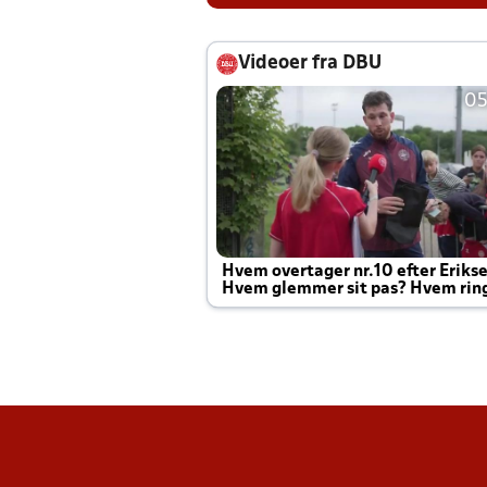
Videoer fra DBU
05
Hvem overtager nr.10 efter Eriks
Hvem glemmer sit pas? Hvem rin
Joachim altid til efter kampe?