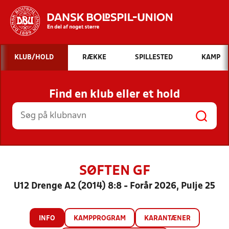
Hvad vil du søge efter?
KLUB/HOLD
RÆKKE
SPILLESTED
KAMP
INDHOLD OG NYHEDER
Find en klub eller et hold
STILLINGER, RESULTATER, KLUBBER OG
HOLD
SØFTEN GF
U12 Drenge A2 (2014) 8:8 - Forår 2026, Pulje 25
INFO
KAMPPROGRAM
KARANTÆNER