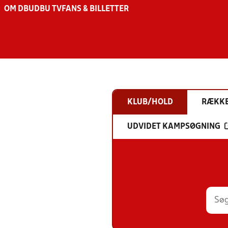
OM DBU
DBU TV
FANS & BILLETTER
KLUB/HOLD
RÆKK
UDVIDET KAMPSØGNING