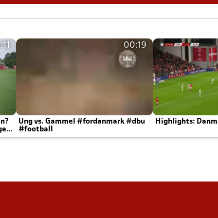
:11
00:19
en?
Ung vs. Gammel #fordanmark #dbu
Highlights: Danma
ger
#football