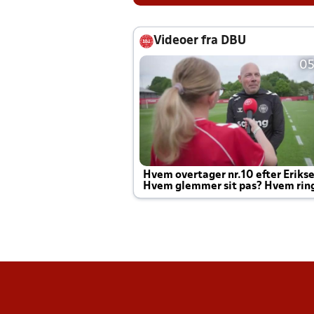
Videoer fra DBU
05
Hvem overtager nr.10 efter Eriks
Hvem glemmer sit pas? Hvem rin
Joachim altid til efter kampe?