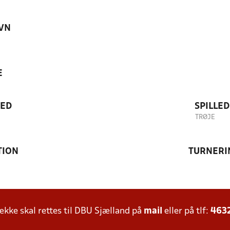
VN
E
TED
SPILLE
TRØJE
TION
TURNERI
ke skal rettes til DBU Sjælland på
mail
eller på tlf:
463