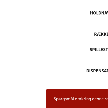
HOLDNA
RÆKK
SPILLES
DISPENSA
Spørgsmål omkring denne ræk