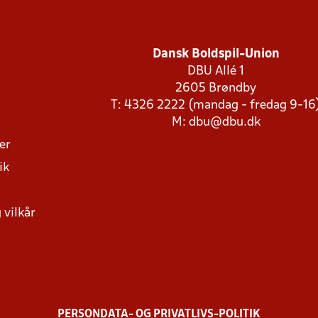
Dansk Boldspil-Union
DBU Allé 1
2605 Brøndby
T: 4326 2222 (mandag - fredag 9-16
M:
dbu@dbu.dk
ger
ik
 vilkår
PERSONDATA- OG PRIVATLIVS-POLITIK