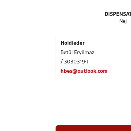
DISPENSA
Nej
Holdleder
Betül Eryilmaz
/ 30303194
hbes@outlook.com