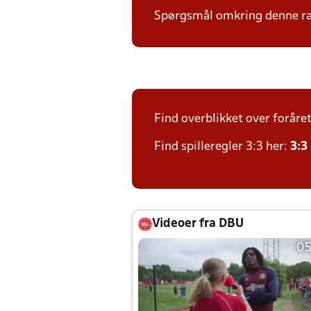
Spørgsmål omkring denne ræk
Find overblikket over foråre
Find spilleregler 3:3 her:
3:3
Videoer fra DBU
05