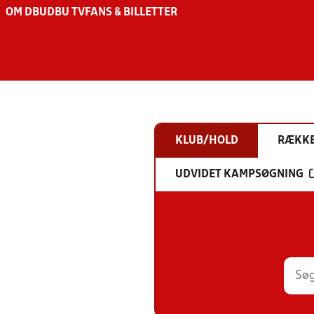
OM DBU
DBU TV
FANS & BILLETTER
KLUB/HOLD
RÆKK
UDVIDET KAMPSØGNING