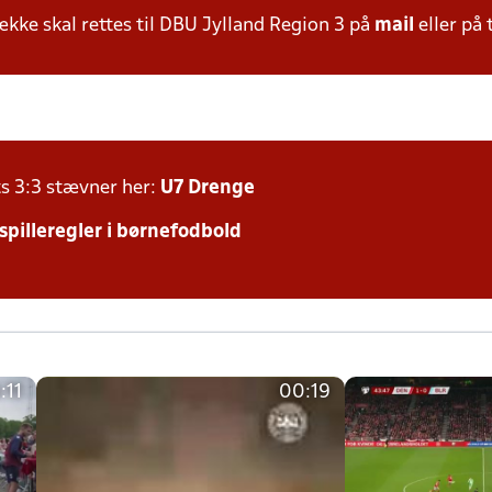
ke skal rettes til DBU Jylland Region 3 på
mail
eller på 
ts 3:3 stævner her:
U7 Drenge
 spilleregler i børnefodbold
:11
00:19