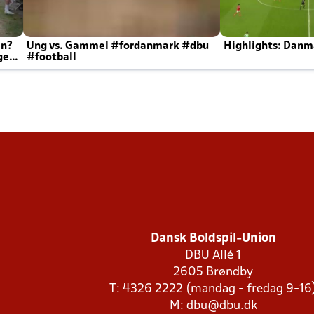
en?
Ung vs. Gammel #fordanmark #dbu
Highlights: Danma
ger
#football
Dansk Boldspil-Union
DBU Allé 1
2605 Brøndby
T: 4326 2222 (mandag - fredag 9-16
M:
dbu@dbu.dk