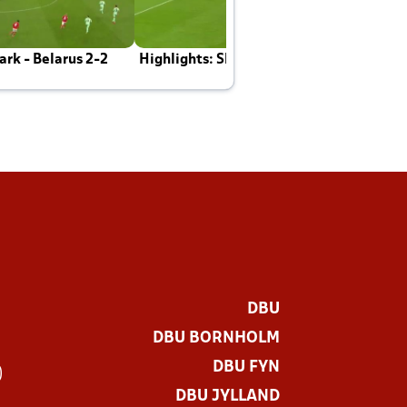
rk - Belarus 2-2
Highlights: Skotland - Danmark 4-2
J
E
DBU
DBU BORNHOLM
DBU FYN
)
DBU JYLLAND