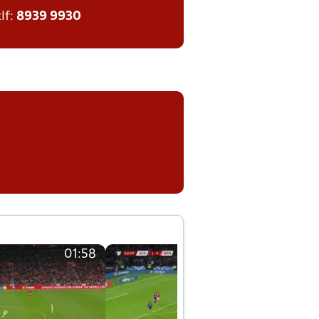
tlf:
8939 9930
01:58
01:58