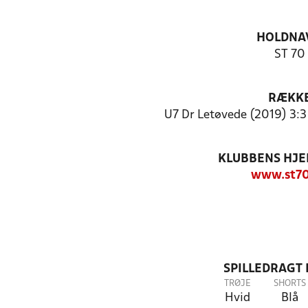
HOLDNA
ST 70
RÆKK
U7 Dr Letøvede (2019) 3:3
KLUBBENS HJ
www.st70
SPILLEDRAGT
TRØJE
SHORTS
Hvid
Blå