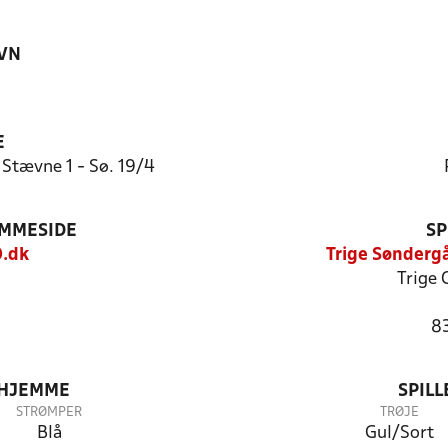
VN
E
 Stævne 1 - Sø. 19/4
EMMESIDE
SP
.dk
Trige Søndergå
Trige 
8
 HJEMME
SPIL
STRØMPER
TRØJE
Blå
Gul/Sort