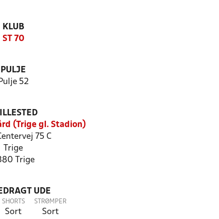
KLUB
ST 70
PULJE
Pulje 52
ILLESTED
rd (Trige gl. Stadion)
Centervej 75 C
Trige
380 Trige
LEDRAGT UDE
SHORTS
STRØMPER
Sort
Sort