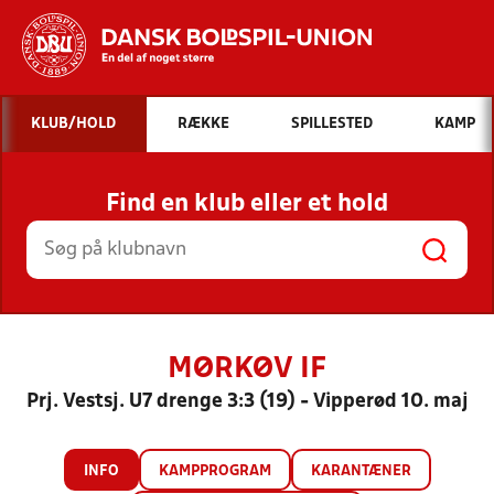
Hvad vil du søge efter?
KLUB/HOLD
RÆKKE
SPILLESTED
KAMP
INDHOLD OG NYHEDER
Find en klub eller et hold
STILLINGER, RESULTATER, KLUBBER OG
HOLD
MØRKØV IF
Prj. Vestsj. U7 drenge 3:3 (19) - Vipperød 10. maj
INFO
KAMPPROGRAM
KARANTÆNER