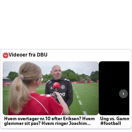
Videoer fra DBU
Hvem overtager nr.10 efter Eriksen? Hvem
Ung vs. Gamm
glemmer sit pas? Hvem ringer Joachim
#football
altid til efter kampe?