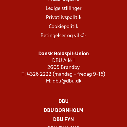
Ledige stillinger
Privatlivspolitik
Cookiepolitik
Betingelser og vilkår
Dansk Boldspil-Union
DBU Allé 1
2605 Brøndby
T: 4326 2222 (mandag - fredag 9-16)
M:
dbu@dbu.dk
DBU
DBU BORNHOLM
DBU FYN