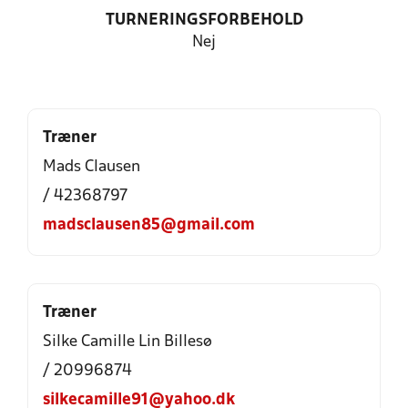
TURNERINGSFORBEHOLD
Nej
Træner
Mads Clausen
/ 42368797
madsclausen85@gmail.com
Træner
Silke Camille Lin Billesø
/ 20996874
silkecamille91@yahoo.dk