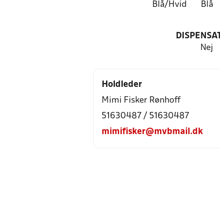
Blå/Hvid
Blå
DISPENSA
Nej
Holdleder
Mimi Fisker Rønhoff
51630487 / 51630487
mimifisker@mvbmail.dk