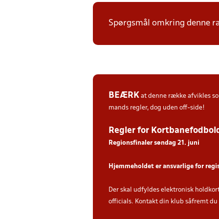
Spørgsmål omkring denne ræk
BEÆRK
at denne række afvikles 
mands regler, dog uden off-side!
Regler for Kortbanefodbol
Regionsfinaler søndag 21. juni
Hjemmeholdet er ansvarlige for regi
Der skal udfyldes elektronisk holdkor
officials. Kontakt din klub såfremt d