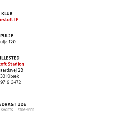
KLUB
rstoft IF
PULJE
ulje 120
ILLESTED
toft Stadion
aardsvej 2B
33 Kibæk
: 9719 6472
LEDRAGT UDE
SHORTS
STRØMPER