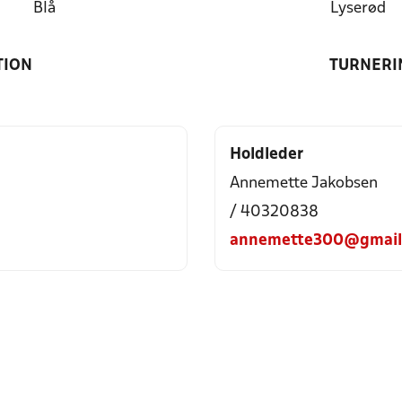
Blå
Lyserød
TION
TURNERI
Holdleder
Annemette Jakobsen
/ 40320838
annemette300@gmail