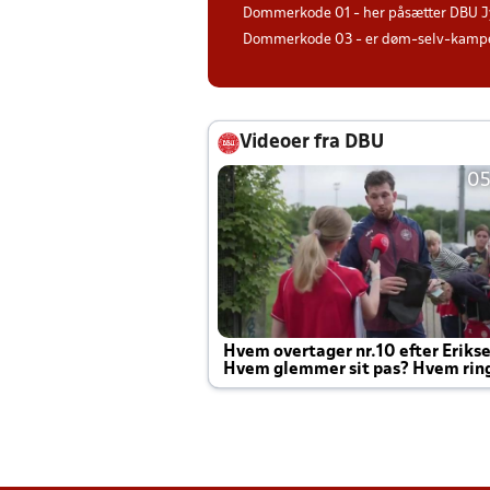
Dommerkode 01 - her påsætter DBU J
Dommerkode 03 - er døm-selv-kampe 
Videoer fra DBU
05
Hvem overtager nr.10 efter Eriks
Hvem glemmer sit pas? Hvem rin
Joachim altid til efter kampe?