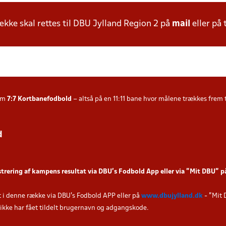
ke skal rettes til DBU Jylland Region 2 på
mail
eller på 
som
7:7
Kortbanefodbold
– altså på en 11:11 bane hvor målene trækkes frem ti
d
strering af kampens resultat via DBU’s Fodbold App eller via ”Mit DBU” 
t i denne række via DBU's Fodbold APP eller på
www.dbujylland.dk
- "Mit 
u ikke har fået tildelt brugernavn og adgangskode.