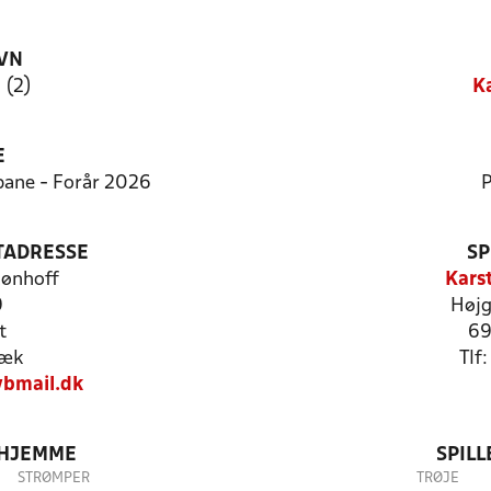
VN
 (2)
Ka
E
tbane - Forår 2026
P
TADRESSE
SP
Rønhoff
Kars
9
Højg
t
69
bæk
Tlf
bmail.dk
 HJEMME
SPIL
STRØMPER
TRØJE