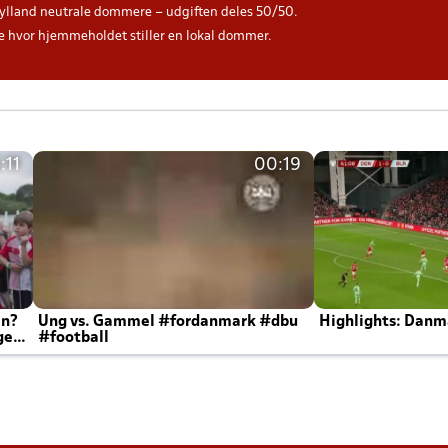
ylland neutrale dommere – udgiften deles 50/50.
hvor hjemmeholdet stiller en lokal dommer.
:11
00:19
en?
Ung vs. Gammel #fordanmark #dbu
Highlights: Danma
ger
#football