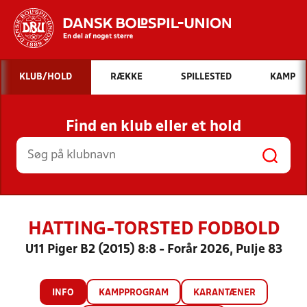
Hvad vil du søge efter?
KLUB/HOLD
RÆKKE
SPILLESTED
KAMP
INDHOLD OG NYHEDER
Find en klub eller et hold
STILLINGER, RESULTATER, KLUBBER OG
HOLD
HATTING-TORSTED FODBOLD
U11 Piger B2 (2015) 8:8 - Forår 2026, Pulje 83
INFO
KAMPPROGRAM
KARANTÆNER