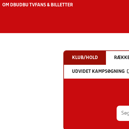
OM DBU
DBU TV
FANS & BILLETTER
KLUB/HOLD
RÆKK
UDVIDET KAMPSØGNING