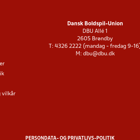
Dansk Boldspil-Union
DBU Allé 1
2605 Brøndby
T: 4326 2222 (mandag - fredag 9-16
M:
dbu@dbu.dk
ger
ik
 vilkår
PERSONDATA- OG PRIVATLIVS-POLITIK