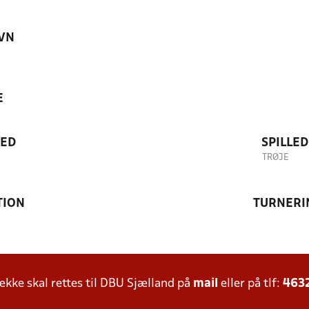
VN
E
TED
SPILLE
TRØJE
TION
TURNERI
ke skal rettes til DBU Sjælland på
mail
eller på tlf:
463