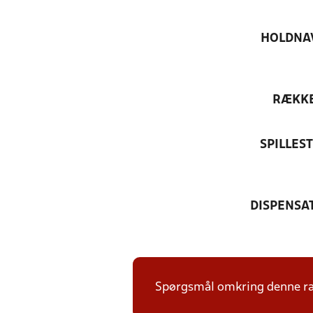
HOLDNA
RÆKK
SPILLES
DISPENSA
Spørgsmål omkring denne ræk