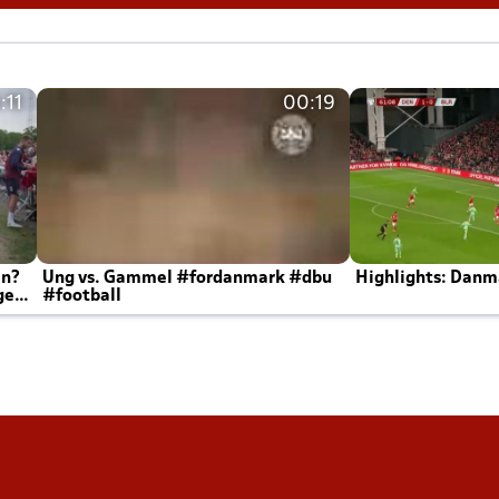
:11
00:19
en?
Ung vs. Gammel #fordanmark #dbu
Highlights: Danma
ger
#football