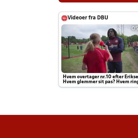
Videoer fra DBU
05
Hvem overtager nr.10 efter Eriks
Hvem glemmer sit pas? Hvem rin
Joachim altid til efter kampe?