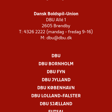
Dansk Boldspil-Union
DBU Allé 1
2605 Brøndby
T: 4326 2222 (mandag - fredag 9-16)
M:
dbu@dbu.dk
DBU
DBU BORNHOLM
DBU FYN
DBU JYLLAND
DBU KØBENHAVN
DBU LOLLAND-FALSTER
DBU SJÆLLAND