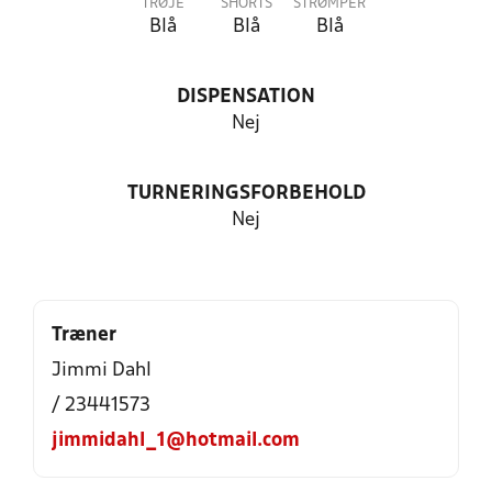
TRØJE
SHORTS
STRØMPER
Blå
Blå
Blå
DISPENSATION
Nej
TURNERINGSFORBEHOLD
Nej
Træner
Jimmi Dahl
/ 23441573
jimmidahl_1@hotmail.com