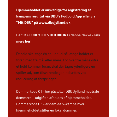
Hjemmeholdet er ansvarlige for registrering af
kampens resultat via DBU’s Fodbold App
eller via
”Mit DBU” på
www.dbujylland.dk
.
Der SKAL
UDFYLDES HOLDKORT
i denne række -
læs
mere her
!
Et hold skal tage én spiller ud, så længe holdet er
foran med tre mål eller mere. For hver tre mål ekstra
et hold kommer foran, skal der tages yderligere en
spiller ud, som tilsvarende genindsættes ved
reducering af forspringet.
Dommerkode 01 - her påsætter DBU Jylland neutrale
dommere – udgiften afholdes af hjemmeholdet.
Dommerkode 03 - er døm-selv-kampe hvor
hjemmeholdet stiller en lokal dommer.