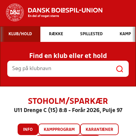
Hvad vil du søge efter?
KLUB/HOLD
RÆKKE
SPILLESTED
KAMP
INDHOLD OG NYHEDER
Find en klub eller et hold
STILLINGER, RESULTATER, KLUBBER OG
HOLD
STOHOLM/SPARKÆR
U11 Drenge C (15) 8:8 - Forår 2026, Pulje 97
INFO
KAMPPROGRAM
KARANTÆNER