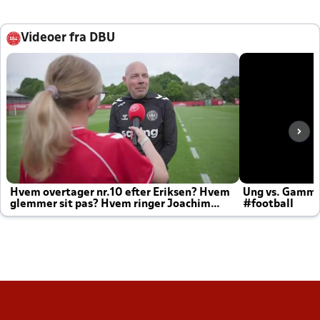
Videoer fra DBU
Hvem overtager nr.10 efter Eriksen? Hvem
Ung vs. Gamm
glemmer sit pas? Hvem ringer Joachim
#football
altid til efter kampe?