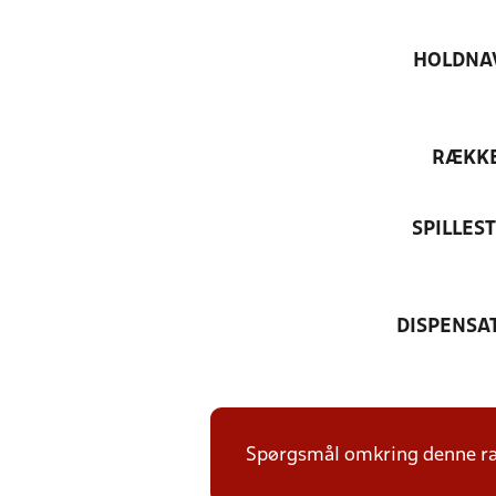
HOLDNA
RÆKK
SPILLES
DISPENSA
Spørgsmål omkring denne ræk