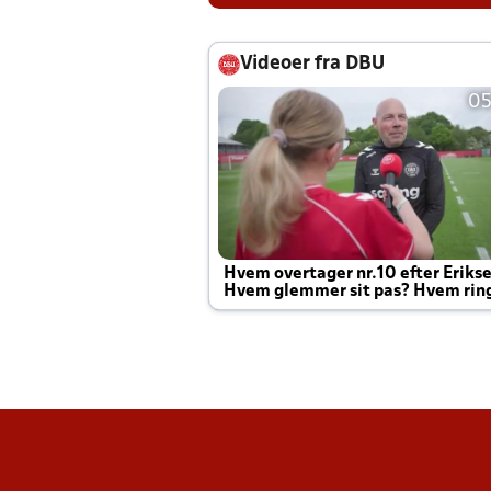
Videoer fra DBU
05
Hvem overtager nr.10 efter Eriks
Hvem glemmer sit pas? Hvem rin
Joachim altid til efter kampe?