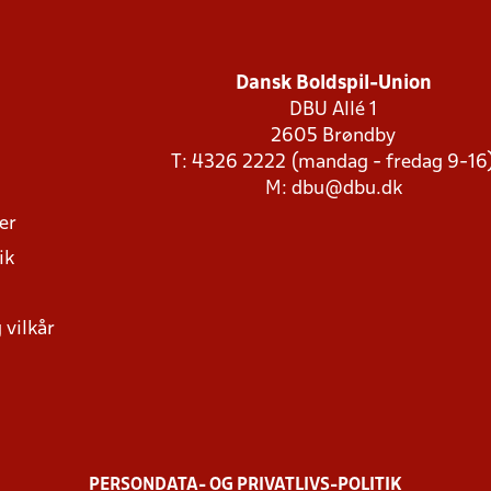
Dansk Boldspil-Union
DBU Allé 1
2605 Brøndby
T: 4326 2222 (mandag - fredag 9-16
M:
dbu@dbu.dk
ger
ik
 vilkår
PERSONDATA- OG PRIVATLIVS-POLITIK