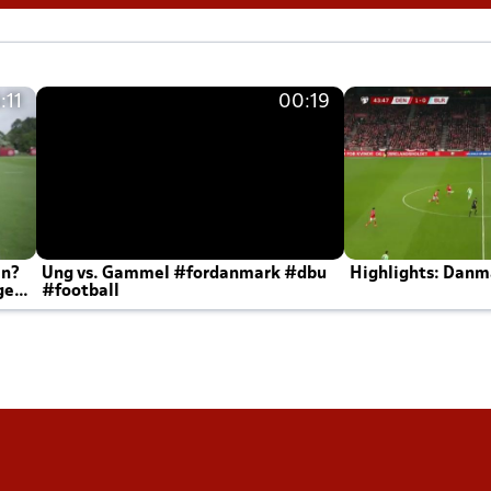
:11
00:19
en?
Ung vs. Gammel #fordanmark #dbu
Highlights: Danma
ger
#football