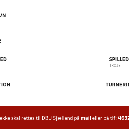
VN
E
TED
SPILLE
TRØJE
TION
TURNERI
ke skal rettes til DBU Sjælland på
mail
eller på tlf:
463