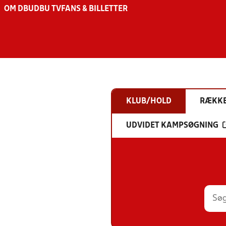
OM DBU
DBU TV
FANS & BILLETTER
KLUB/HOLD
RÆKK
UDVIDET KAMPSØGNING