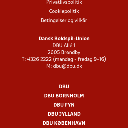
Privatlivspolitik
Cookiepolitik
Betingelser og vilkår
Dansk Boldspil-Union
DBU Allé 1
2605 Brøndby
T: 4326 2222 (mandag - fredag 9-16)
M:
dbu@dbu.dk
DBU
DBU BORNHOLM
DBU FYN
DBU JYLLAND
DBU KØBENHAVN