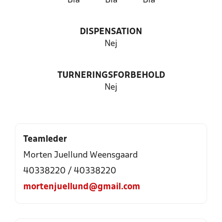
Blå
Blå
Blå
DISPENSATION
Nej
TURNERINGSFORBEHOLD
Nej
Teamleder
Morten Juellund Weensgaard
40338220 / 40338220
mortenjuellund@gmail.com