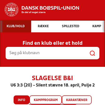
Hvad vil du søge efter?
KLUB/HOLD
RÆKKE
SPILLESTED
KAMP
INDHOLD OG NYHEDER
Find en klub eller et hold
STILLINGER, RESULTATER, KLUBBER OG
HOLD
SLAGELSE B&I
U6 3:3 (20) - Silent stævne 18. april, Pulje 2
INFO
KAMPPROGRAM
KARANTÆNER