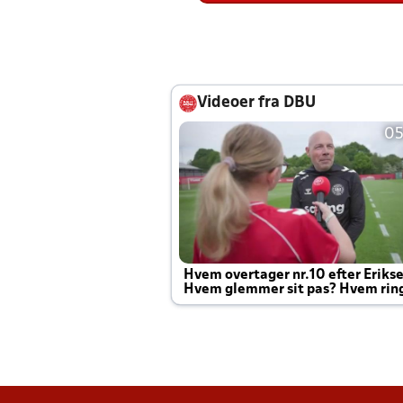
Videoer fra DBU
05
Hvem overtager nr.10 efter Eriks
Hvem glemmer sit pas? Hvem rin
Joachim altid til efter kampe?