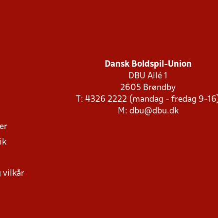
Dansk Boldspil-Union
DBU Allé 1
2605 Brøndby
T: 4326 2222 (mandag - fredag 9-16
M:
dbu@dbu.dk
ger
ik
 vilkår