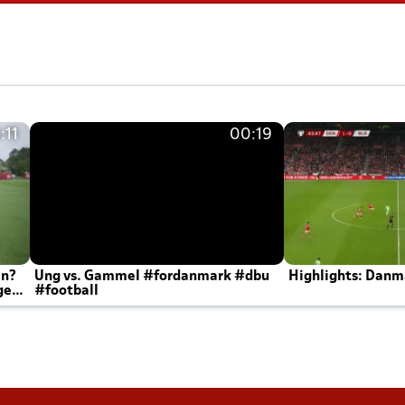
:11
00:19
en?
Ung vs. Gammel #fordanmark #dbu
Highlights: Danma
ger
#football