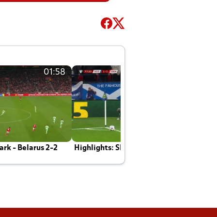
01:58
01:58
rk - Belarus 2-2
Highlights: Skotland - Danmark 4-2
J
E