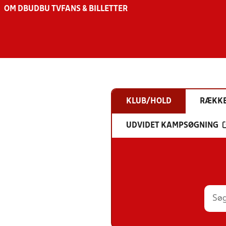
OM DBU
DBU TV
FANS & BILLETTER
KLUB/HOLD
RÆKK
UDVIDET KAMPSØGNING