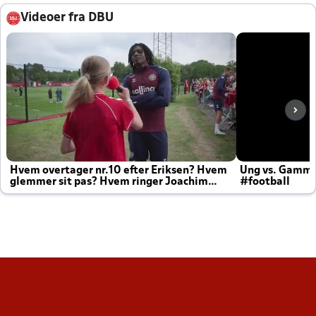
Videoer fra DBU
Hvem overtager nr.10 efter Eriksen? Hvem
Ung vs. Gamm
glemmer sit pas? Hvem ringer Joachim
#football
altid til efter kampe?