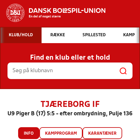
Hvad vil du søge efter?
KLUB/HOLD
RÆKKE
SPILLESTED
KAMP
INDHOLD OG NYHEDER
Find en klub eller et hold
STILLINGER, RESULTATER, KLUBBER OG
HOLD
TJÆREBORG IF
U9 Piger B (17) 5:5 - efter ombrydning, Pulje 136
INFO
KAMPPROGRAM
KARANTÆNER