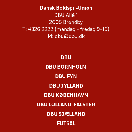
Dansk Boldspil-Union
DBU Allé 1
2605 Brøndby
T: 4326 2222 (mandag - fredag 9-16)
M:
dbu@dbu.dk
DBU
DBU BORNHOLM
DBU FYN
DBU JYLLAND
DBU KØBENHAVN
DBU LOLLAND-FALSTER
DBU SJÆLLAND
FUTSAL