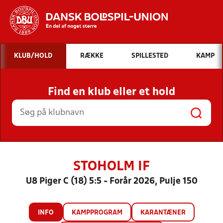
Hvad vil du søge efter?
KLUB/HOLD
RÆKKE
SPILLESTED
KAMP
INDHOLD OG NYHEDER
Find en klub eller et hold
STILLINGER, RESULTATER, KLUBBER OG
HOLD
STOHOLM IF
U8 Piger C (18) 5:5 - Forår 2026, Pulje 150
INFO
KAMPPROGRAM
KARANTÆNER