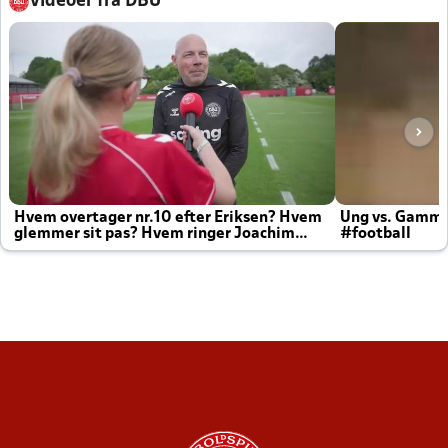
Videoer fra DBU
Hvem overtager nr.10 efter Eriksen? Hvem
Ung vs. Gamm
glemmer sit pas? Hvem ringer Joachim
#football
altid til efter kampe?