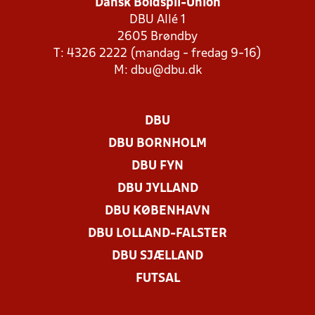
Dansk Boldspil-Union
DBU Allé 1
2605 Brøndby
T: 4326 2222 (mandag - fredag 9-16)
M:
dbu@dbu.dk
DBU
DBU BORNHOLM
DBU FYN
DBU JYLLAND
DBU KØBENHAVN
DBU LOLLAND-FALSTER
DBU SJÆLLAND
FUTSAL