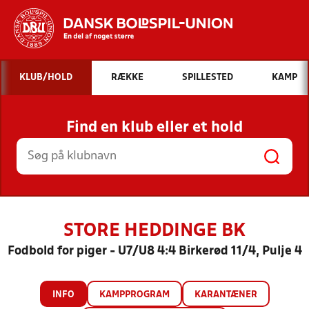
Hvad vil du søge efter?
KLUB/HOLD
RÆKKE
SPILLESTED
KAMP
INDHOLD OG NYHEDER
Find en klub eller et hold
STILLINGER, RESULTATER, KLUBBER OG
HOLD
STORE HEDDINGE BK
Fodbold for piger - U7/U8 4:4 Birkerød 11/4, Pulje 4
INFO
KAMPPROGRAM
KARANTÆNER