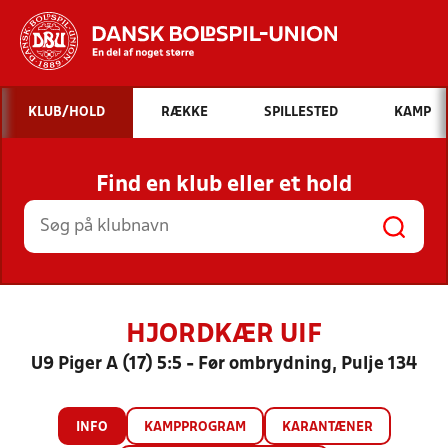
Hvad vil du søge efter?
KLUB/HOLD
RÆKKE
SPILLESTED
KAMP
INDHOLD OG NYHEDER
Find en klub eller et hold
STILLINGER, RESULTATER, KLUBBER OG
HOLD
HJORDKÆR UIF
U9 Piger A (17) 5:5 - Før ombrydning, Pulje 134
INFO
KAMPPROGRAM
KARANTÆNER