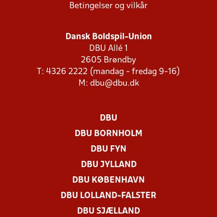
Betingelser og vilkår
Dansk Boldspil-Union
DBU Allé 1
2605 Brøndby
T: 4326 2222 (mandag - fredag 9-16)
M:
dbu@dbu.dk
DBU
DBU BORNHOLM
DBU FYN
DBU JYLLAND
DBU KØBENHAVN
DBU LOLLAND-FALSTER
DBU SJÆLLAND