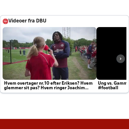
Videoer fra DBU
Hvem overtager nr.10 efter Eriksen? Hvem
Ung vs. Gamm
glemmer sit pas? Hvem ringer Joachim
#football
altid til efter kampe?