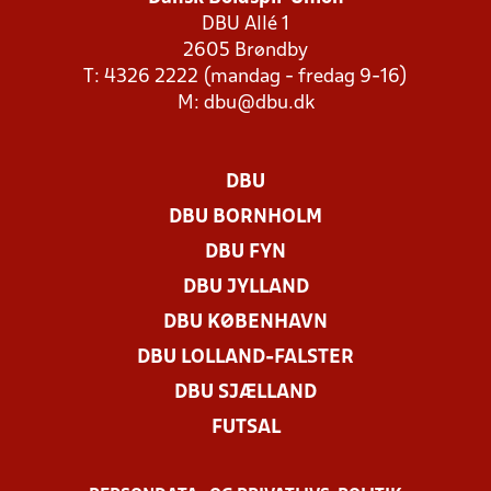
DBU Allé 1
2605 Brøndby
T: 4326 2222 (mandag - fredag 9-16)
M:
dbu@dbu.dk
DBU
DBU BORNHOLM
DBU FYN
DBU JYLLAND
DBU KØBENHAVN
DBU LOLLAND-FALSTER
DBU SJÆLLAND
FUTSAL