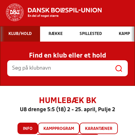
Hvad vil du søge efter?
KLUB/HOLD
RÆKKE
SPILLESTED
KAMP
INDHOLD OG NYHEDER
Find en klub eller et hold
STILLINGER, RESULTATER, KLUBBER OG
HOLD
HUMLEBÆK BK
U8 drenge 5:5 (18) 2 - 25. april, Pulje 2
INFO
KAMPPROGRAM
KARANTÆNER