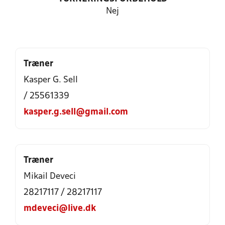
Nej
Træner
Kasper G. Sell
/ 25561339
kasper.g.sell@gmail.com
Træner
Mikail Deveci
28217117 / 28217117
mdeveci@live.dk