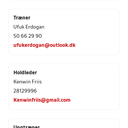
Træner
Ufuk Erdogan
50 66 29 90
ufukerdogan@outlook.dk
Holdleder
Kenwin Friis
28129996
Kenwinfriis@gmail.com
Ungtræner