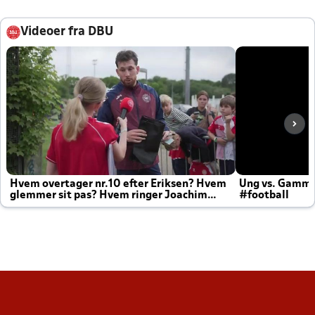
Videoer fra DBU
Hvem overtager nr.10 efter Eriksen? Hvem
Ung vs. Gamm
glemmer sit pas? Hvem ringer Joachim
#football
altid til efter kampe?