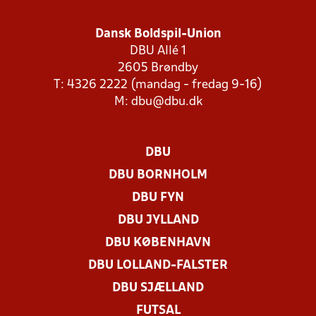
Dansk Boldspil-Union
DBU Allé 1
2605 Brøndby
T: 4326 2222 (mandag - fredag 9-16)
M:
dbu@dbu.dk
DBU
DBU BORNHOLM
DBU FYN
DBU JYLLAND
DBU KØBENHAVN
DBU LOLLAND-FALSTER
DBU SJÆLLAND
FUTSAL