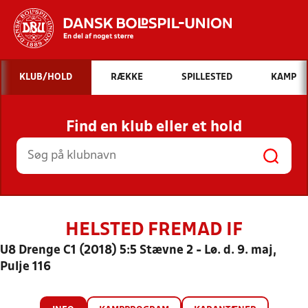
Hvad vil du søge efter?
KLUB/HOLD
RÆKKE
SPILLESTED
KAMP
INDHOLD OG NYHEDER
Find en klub eller et hold
STILLINGER, RESULTATER, KLUBBER OG
HOLD
HELSTED FREMAD IF
U8 Drenge C1 (2018) 5:5 Stævne 2 - Lø. d. 9. maj,
Pulje 116