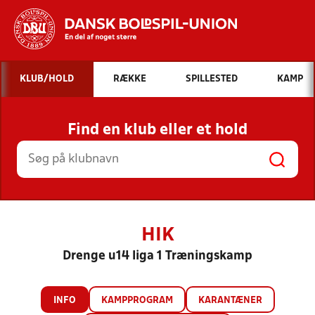
Hvad vil du søge efter?
KLUB/HOLD
RÆKKE
SPILLESTED
KAMP
INDHOLD OG NYHEDER
Find en klub eller et hold
STILLINGER, RESULTATER, KLUBBER OG
HOLD
HIK
Drenge u14 liga 1 Træningskamp
INFO
KAMPPROGRAM
KARANTÆNER