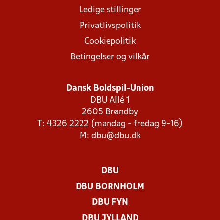
Ledige stillinger
Privatlivspolitik
Cookiepolitik
Betingelser og vilkår
Dansk Boldspil-Union
DBU Allé 1
2605 Brøndby
T: 4326 2222 (mandag - fredag 9-16)
M:
dbu@dbu.dk
DBU
DBU BORNHOLM
DBU FYN
DBU JYLLAND