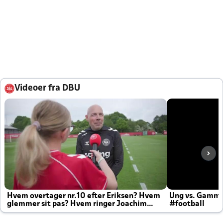
Videoer fra DBU
Hvem overtager nr.10 efter Eriksen? Hvem
Ung vs. Gamm
glemmer sit pas? Hvem ringer Joachim
#football
altid til efter kampe?